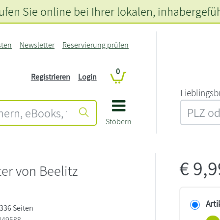
fen Sie online bei Ihrer lokalen
, inhabergefü
sten
Newsletter
Reservierung prüfen
0
Registrieren
Login
L‍i‍e‍b‍l‍i‍n‍g‍s‍b
Stöbern
€
9,
ter von Beelitz
n
Arti
 336 Seiten
449588