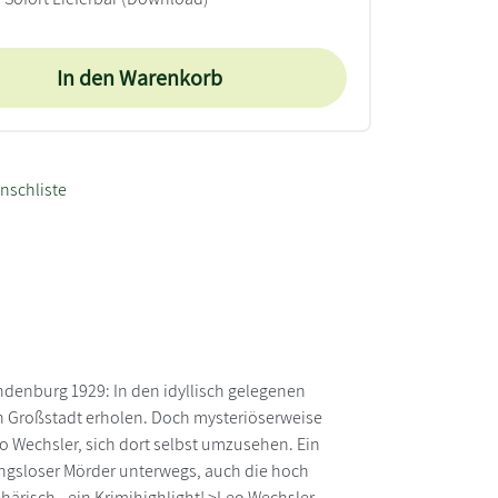
In den Warenkorb
nschliste
andenburg 1929: In den idyllisch gelegenen
en Großstadt erholen. Doch mysteriöserweise
o Wechsler, sich dort selbst umzusehen. Ein
mungsloser Mörder unterwegs, auch die hoch
härisch - ein Krimihighlight! >Leo Wechsler-