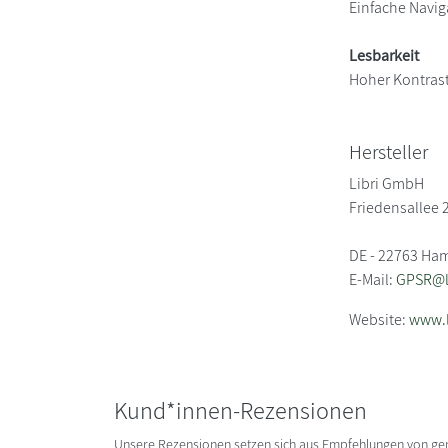
Einfache Navig
Lesbarkeit
Hoher Kontras
Hersteller
Libri GmbH
Friedensallee 
DE - 22763 Ha
E-Mail:
GPSR@li
Website:
www.l
Kund*innen-Rezensionen
Unsere Rezensionen setzen sich aus Empfehlungen von g