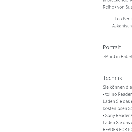
Reihe< von Su
- Leo Berl
Askanische
Portrait
>Mord in Babe
Technik
Sie können die
• tolino Reade
Laden Sie das 
kostenlosen So
• Sony Reader
Laden Sie das 
READER FOR PC/