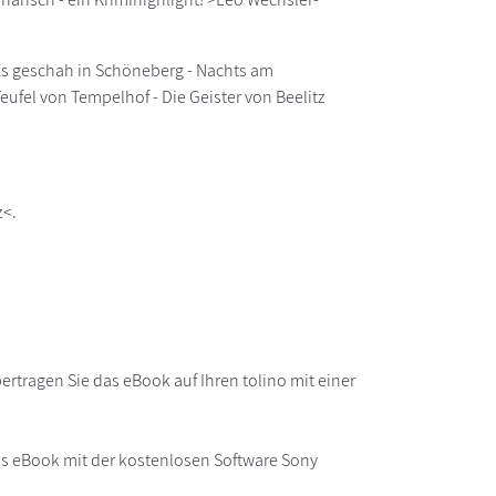
- Es geschah in Schöneberg - Nachts am
Teufel von Tempelhof - Die Geister von Beelitz
z<.
rtragen Sie das eBook auf Ihren tolino mit einer
as eBook mit der kostenlosen Software Sony