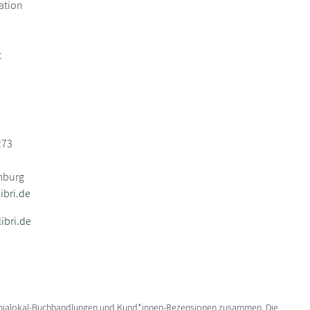
ation
t
273
mburg
bri.de
ibri.de
enialokal-Buchhandlungen und Kund*innen-Rezensionen zusammen. Die