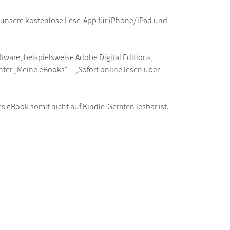
r unsere kostenlose Lese-App für iPhone/iPad und
ware, beispielsweise Adobe Digital Editions,
ter „Meine eBooks“ - „Sofort online lesen über
s eBook somit nicht auf Kindle-Geräten lesbar ist.