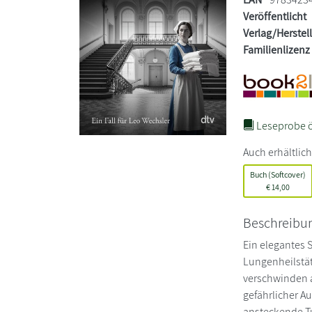
Veröffentlicht
Verlag/Herstel
Familienlizenz
Leseprobe ö
Auch erhältlich
Buch (Softcover)
€
14,00
Beschreibu
Ein elegantes 
Lungenheilstät
verschwinden a
gefährlicher A
ansteckende Tub