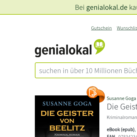
Bei
genialokal.de
kau
Gutschein
Wunschli
Susanne Goga
Die Geis
Kriminalroma
eBook (epub)
,
EAN
9783423