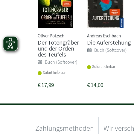
Oliver Pötzsch
Andreas Eschbach
Der Totengräber
Die Auferstehung
und der Orden
Buch (Softcover)
des Teufels
Buch (Softcover)
Sofort lieferbar
Sofort lieferbar
€
17,99
€
14,00
Zahlungsmethoden
Wir versc