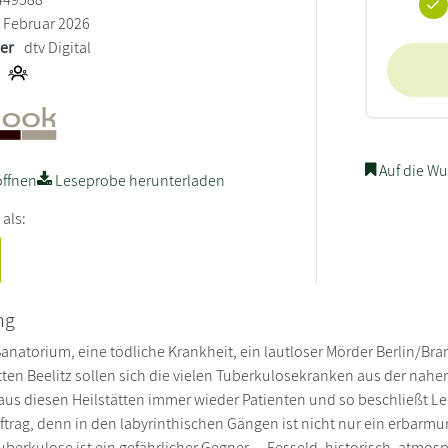
Februar 2026
ler
dtv Digital
Auf die Wu
ffnen
Leseprobe herunterladen
 als:
ng
Sanatorium, eine tödliche Krankheit, ein lautloser Mörder Berlin/Br
ten Beelitz sollen sich die vielen Tuberkulosekranken aus der nah
us diesen Heilstätten immer wieder Patienten und so beschließt Le
uftrag, denn in den labyrinthischen Gängen ist nicht nur ein erbar
erkulose ist ein gefährlicher Gegner ... Fesseld, historisch, atmosp