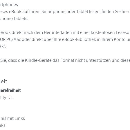
martphones
eses eBook auf Ihrem Smartphone oder Tablet lesen, finden Sie hie
phone/Tablets.
eBook direkt nach dem Herunterladen mit einer kostenlosen Lesesoft
R PC/Mac oder direkt über Ihre eBook-Bibliothek in Ihrem Konto un
ek“.
 Sie, dass die Kindle-Geräte das Format nicht unterstützen und diese
heit
ierefreiheit
ity 1.1
hnis mit Links
nks