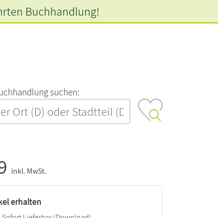
hrten
Buchhandlung!
‍u‍c‍h‍h‍a‍n‍d‍l‍u‍n‍g‍ ‍s‍u‍c‍h‍e‍n‍:‍
99
inkl. MwSt.
kel erhalten
Sofort Lieferbar (Download)