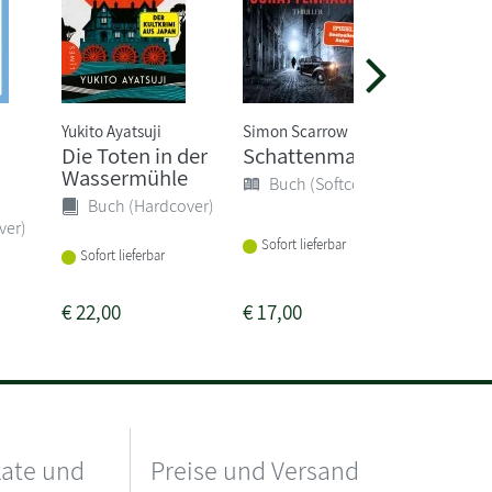
Yukito Ayatsuji
Simon Scarrow
Kate Atki
Die Toten in der
Schattenmacht
Nacht 
Wassermühle
Buch (Softcover)
Buch 
Buch (Hardcover)
ver)
Sofort lieferbar
Sofort li
Sofort lieferbar
€
22,00
€
17,00
€
15,00
kate und
Preise und Versand