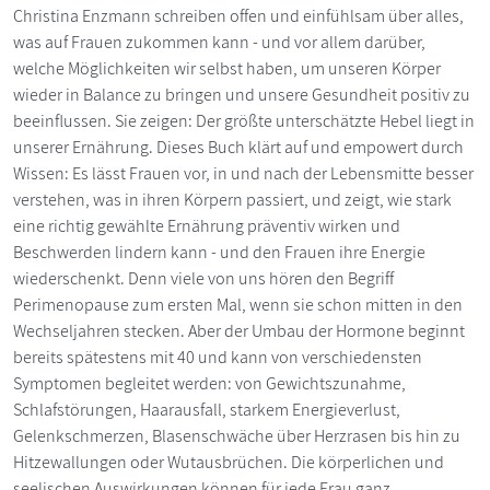
Christina Enzmann schreiben offen und einfühlsam über alles,
was auf Frauen zukommen kann - und vor allem darüber,
welche Möglichkeiten wir selbst haben, um unseren Körper
wieder in Balance zu bringen und unsere Gesundheit positiv zu
beeinflussen. Sie zeigen: Der größte unterschätzte Hebel liegt in
unserer Ernährung. Dieses Buch klärt auf und empowert durch
Wissen: Es lässt Frauen vor, in und nach der Lebensmitte besser
verstehen, was in ihren Körpern passiert, und zeigt, wie stark
eine richtig gewählte Ernährung präventiv wirken und
Beschwerden lindern kann - und den Frauen ihre Energie
wiederschenkt. Denn viele von uns hören den Begriff
Perimenopause zum ersten Mal, wenn sie schon mitten in den
Wechseljahren stecken. Aber der Umbau der Hormone beginnt
bereits spätestens mit 40 und kann von verschiedensten
Symptomen begleitet werden: von Gewichtszunahme,
Schlafstörungen, Haarausfall, starkem Energieverlust,
Gelenkschmerzen, Blasenschwäche über Herzrasen bis hin zu
Hitzewallungen oder Wutausbrüchen. Die körperlichen und
seelischen Auswirkungen können für jede Frau ganz