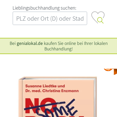
L‍i‍e‍b‍l‍i‍n‍g‍s‍b‍u‍c‍h‍h‍a‍n‍d‍l‍u‍n‍g‍ ‍s‍u‍c‍h‍e‍n‍:‍
Bei
genialokal.de
kaufen Sie online bei Ihrer lokalen
Buchhandlung!