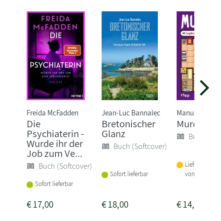
Freida McFadden
Jean-Luc Bannalec
Manuel Garan
Die
Bretonischer
Murdoku
Psychiaterin -
Glanz
Buch (Sof
Wurde ihr der
Buch (Softcover)
Job zum Ve...
Lieferbar inne
Buch (Softcover)
von 1-2 Woch
Sofort lieferbar
Sofort lieferbar
€
17,00
€
18,00
€
14,00