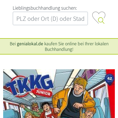
L‍i‍e‍b‍l‍i‍n‍g‍s‍b‍u‍c‍h‍h‍a‍n‍d‍l‍u‍n‍g‍ ‍s‍u‍c‍h‍e‍n‍:‍
Bei
genialokal.de
kaufen Sie online bei Ihrer lokalen
Buchhandlung!