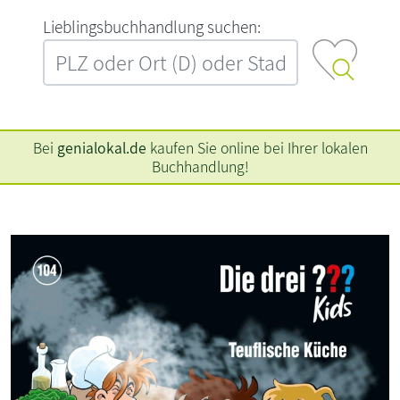
L‍i‍e‍b‍l‍i‍n‍g‍s‍b‍u‍c‍h‍h‍a‍n‍d‍l‍u‍n‍g‍ ‍s‍u‍c‍h‍e‍n‍:‍
Bei
genialokal.de
kaufen Sie online bei Ihrer lokalen
Buchhandlung!