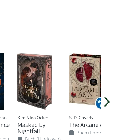
man
Kim Nina Ocker
S. D. Coverly
Carissa B
ince
Masked by
The Arcane Arts
Slaying
Nightfall
Vampir
Buch (Hardcover)
Conque
over)
Buch (Hardcover)