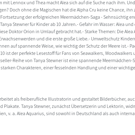
 mit Lennox und Thea macht Alea sich auf die Suche nach ihm. Und wo
en? Doch ohne die Magischen hat die Alpha Cru keine Chance, ihn zu
e Fortsetzung der erfolgreichen Meermädchen-Saga - Sehnsüchtig er
Tanya Stewner für Kinder ab 10 Jahren.- Gefahr im Wasser: Alea un
 fiese Doktor Orion in Umlauf gebracht hat.- Starke Themen: Die Al
Erwachsenwerden und die erste große Liebe.- Umweltschutz Kindern 
nnen auf spannende Weise, wie wichtig der Schutz der Meere ist.- Pa
10 ist der perfekte Lesestoff für Fans von Seawalkers, Woodwalkers
tseller-Reihe von Tanya Stewner ist eine spannende Meermädchen-Sa
t starken Charakteren, einer fesselnden Handlung und einer wichtig
rbeitet als freiberufliche Illustratorin und gestaltet Bilderbücher,
 Plakate. Tanya Stewner, zunächst Übersetzerin und Lektorin, widm
n, v. a. Alea Aquarius, sind sowohl in Deutschland als auch internat