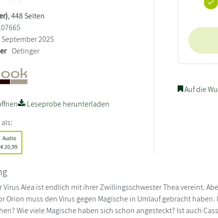
er)
, 448 Seiten
107665
September 2025
ler
Oetinger
Auf die Wu
ffnen
Leseprobe herunterladen
 als:
Audio
€
20,99
ng
r Virus Alea ist endlich mit ihrer Zwillingsschwester Thea vereint. Ab
or Orion muss den Virus gegen Magische in Umlauf gebracht haben. 
ehen? Wie viele Magische haben sich schon angesteckt? Ist auch Cass