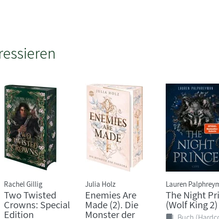
ressieren
Rachel Gillig
Julia Holz
Lauren Palphrey
Two Twisted
Enemies Are
The Night Pr
Crowns: Special
Made (2). Die
(Wolf King 2)
Edition
Monster der
Buch (Hardc