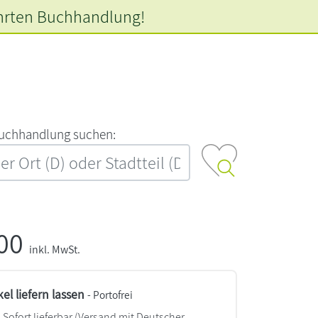
hrten
Buchhandlung!
‍u‍c‍h‍h‍a‍n‍d‍l‍u‍n‍g‍ ‍s‍u‍c‍h‍e‍n‍:‍
,00
inkl. MwSt.
kel liefern lassen
- Portofrei
Sofort lieferbar
(Versand mit Deutscher