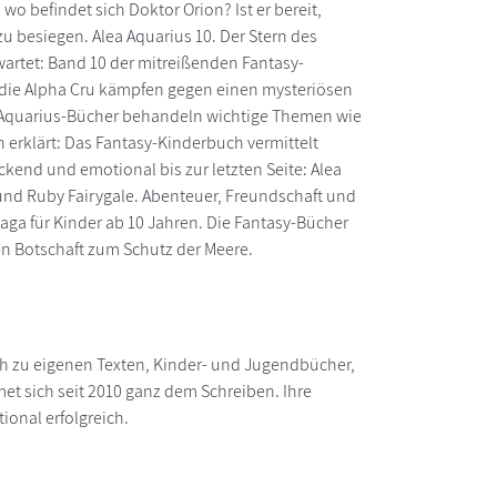
 befindet sich Doktor Orion? Ist er bereit,
 besiegen. Alea Aquarius 10. Der Stern des
wartet: Band 10 der mitreißenden Fantasy-
d die Alpha Cru kämpfen gegen einen mysteriösen
ea Aquarius-Bücher behandeln wichtige Themen wie
erklärt: Das Fantasy-Kinderbuch vermittelt
ckend und emotional bis zur letzten Seite: Alea
 und Ruby Fairygale. Abenteuer, Freundschaft und
ga für Kinder ab 10 Jahren. Die Fantasy-Bücher
en Botschaft zum Schutz der Meere.
 auch zu eigenen Texten, Kinder- und Jugendbücher,
et sich seit 2010 ganz dem Schreiben. Ihre
ional erfolgreich.