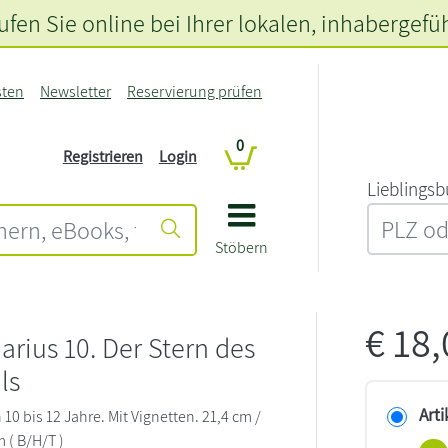
fen Sie online bei Ihrer lokalen
, inhabergefü
sten
Newsletter
Reservierung prüfen
0
Registrieren
Login
L‍i‍e‍b‍l‍i‍n‍g‍s‍b
Stöbern
€
18
arius 10. Der Stern des
ls
Arti
0 bis 12 Jahre. Mit Vignetten. 21,4 cm /
m ( B/H/T )