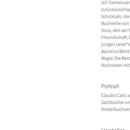
ist? Gemeinsam
zurückzuschlag
Schicksals: di
Buchreihe von 
Virus, den der
Freundschaft, 
jungen Leser*i
Aquarius Band 
Magie: Die Bes
faszinieren mi
Portrait
Claudia Carls a
Sachbücher und
Kinderbuchserie