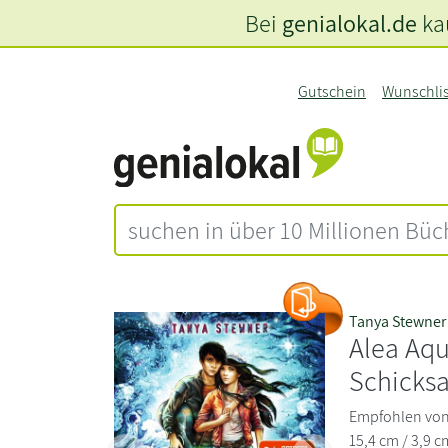
Bei
genialokal.de
kau
Gutschein
Wunschli
Tanya Stewner
Alea Aqu
Schicksa
Empfohlen von 1
15,4 cm / 3,9 c