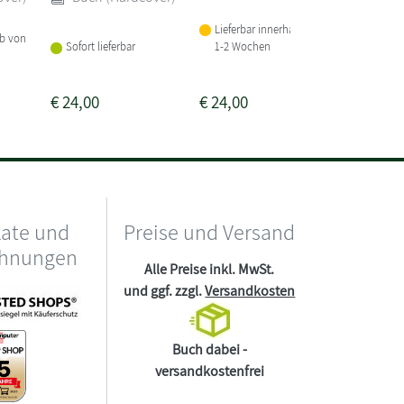
(Crowns
Lieferbar innerhalb von
Buch 
lb von
1-2 Wochen
Sofort lieferbar
Lieferba
1-2 Woc
€
24,00
€
24,00
€
22,00
kate und
Preise und Versand
chnungen
Alle Preise inkl. MwSt.
und ggf. zzgl.
Versandkosten
Buch dabei -
versandkostenfrei