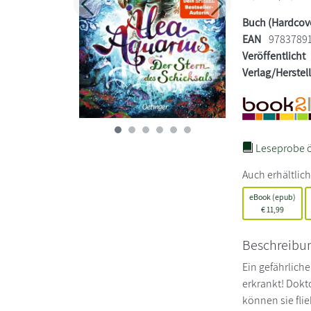
Zurück
Weiter
Buch (Hardcov
EAN
9783789
Veröffentlicht
Verlag/Herstel
Leseprobe ö
Auch erhältlich
eBook (epub)
€
11,99
Beschreibu
Ein gefährliche
erkrankt! Dokt
können sie fli