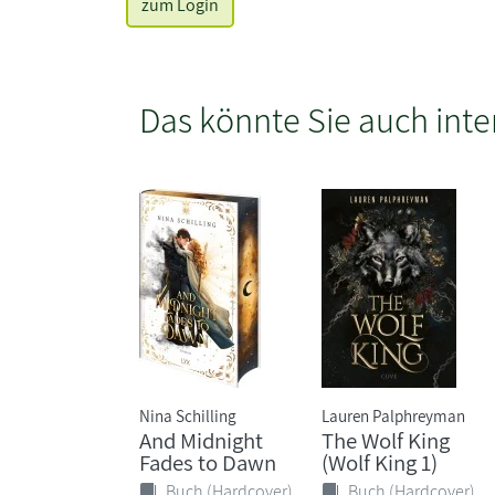
zum Login
Das könnte Sie auch inte
Nina Schilling
Lauren Palphreyman
And Midnight
The Wolf King
Fades to Dawn
(Wolf King 1)
Buch (Hardcover)
Buch (Hardcover)