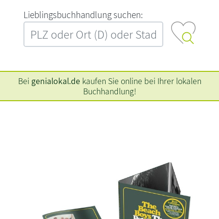
L‍i‍e‍b‍l‍i‍n‍g‍s‍b‍u‍c‍h‍h‍a‍n‍d‍l‍u‍n‍g‍ ‍s‍u‍c‍h‍e‍n‍:‍
Bei
genialokal.de
kaufen Sie online bei Ihrer lokalen
Buchhandlung!