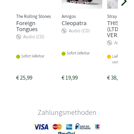
The Rolling Stones
Amigos
Stray Kids
Foreign
Cleopatra
THIS & TH
Tongues
(LTD. TRU
Audio (CD)
VER.)
Audio (CD)
Audio (CD
Sofort lieferbar
Sofort lieferbar
Lieferbar inne
von 1-2 Woch
€
25,99
€
19,99
€
38,99
Zahlungsmethoden