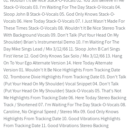
01. Wouldn't It Be Nice Stack-O-Vocals 02. You Still Believe In Me
Stack-O-Vocals 03. I'm Waiting For The Day Stack-O-Vocals 04.
Sloop John B Stack-O-Vocals 05. God Only Knows Stack-O-
Vocals 06. Here Today Stack-O-Vocals 07. I Just Wasn't Made For
These Times Stack-O-Vocals 08. Wouldn't It Be Nice Stereo Track
With Background Vocals 09. Don't Talk (Put Your Head On My
Shoulder) Brian's Instrumental Demo 10. I'm Waiting For The
Day Mike Sings Lead / Mix 3/12/66 11. Sloop John B Carl Sings
First Verse 12. God Only Knows Sax Solo / Mix 3/12/66 13. Hang
On To Your Ego Alternate Version 14. Here Today Alternate
Version 01. Wouldn't It Be Nice Highlights From Tracking Date
02. Trombone Dixie Highlights From Tracking Date 03. Don't Talk
(Put Your Head On My Shoulder) Vocal Snippet 04. Don't Talk
(Put Your Head On My Shoulder) Stack-O-Vocals 05. That's Not
Me Highlights From Tracking Date 06. Here Today Stereo Backing
Track / Shortened 07. I'm Waiting For The Day Stack-O-Vocals 08.
Caroline, No Original Speed / Stereo Mix 09. God Only Knows
Highlights From Tracking Date 10. Good Vibrations Highlights
From Tracking Date 11. Good Vibrations Stereo Backing