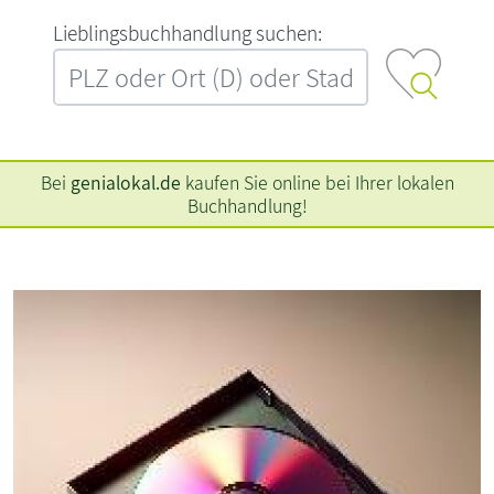
L‍i‍e‍b‍l‍i‍n‍g‍s‍b‍u‍c‍h‍h‍a‍n‍d‍l‍u‍n‍g‍ ‍s‍u‍c‍h‍e‍n‍:‍
Bei
genialokal.de
kaufen Sie online bei Ihrer lokalen
Buchhandlung!