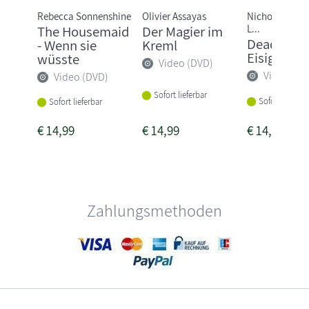
Rebecca Sonnenshine
Olivier Assayas
Nicholas Jaco
L...
The Housemaid
Der Magier im
Dead of Wi
- Wenn sie
Kreml
Eisige Still
wüsste
Video (DVD)
Video (DV
Video (DVD)
Sofort lieferbar
Sofort lieferba
Sofort lieferbar
€
14,99
€
14,99
€
14,99
Zahlungsmethoden