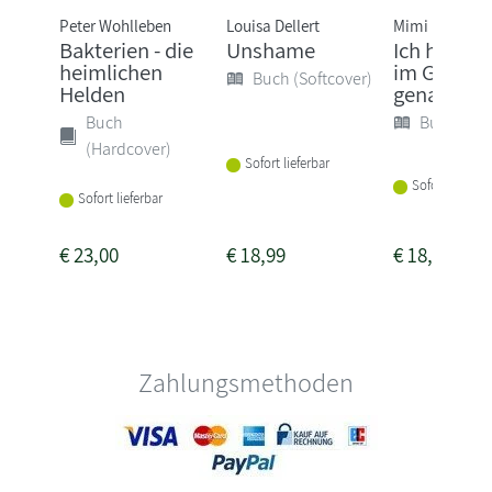
Peter Wohlleben
Louisa Dellert
Mimi Lawrenc
Bakterien - die
Unshame
Ich habe al
heimlichen
im Griff - 
Buch (Softcover)
Helden
genau das i
Buch
Buch (Sof
(Hardcover)
Sofort lieferbar
Sofort lieferba
Sofort lieferbar
€
23,00
€
18,99
€
18,00
Zahlungsmethoden