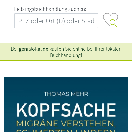
L‍i‍e‍b‍l‍i‍n‍g‍s‍b‍u‍c‍h‍h‍a‍n‍d‍l‍u‍n‍g‍ ‍s‍u‍c‍h‍e‍n‍:‍
Bei
genialokal.de
kaufen Sie online bei Ihrer lokalen
Buchhandlung!