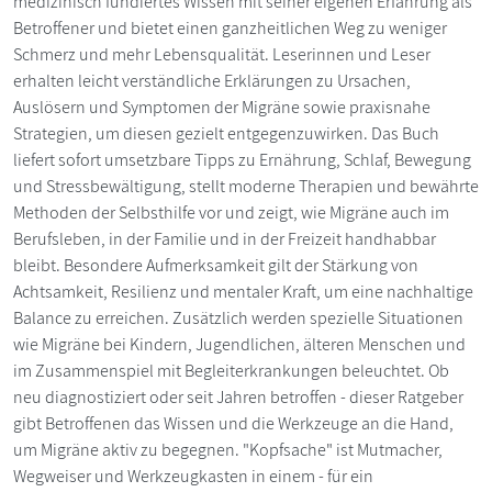
medizinisch fundiertes Wissen mit seiner eigenen Erfahrung als
Betroffener und bietet einen ganzheitlichen Weg zu weniger
Schmerz und mehr Lebensqualität. Leserinnen und Leser
erhalten leicht verständliche Erklärungen zu Ursachen,
Auslösern und Symptomen der Migräne sowie praxisnahe
Strategien, um diesen gezielt entgegenzuwirken. Das Buch
liefert sofort umsetzbare Tipps zu Ernährung, Schlaf, Bewegung
und Stressbewältigung, stellt moderne Therapien und bewährte
Methoden der Selbsthilfe vor und zeigt, wie Migräne auch im
Berufsleben, in der Familie und in der Freizeit handhabbar
bleibt. Besondere Aufmerksamkeit gilt der Stärkung von
Achtsamkeit, Resilienz und mentaler Kraft, um eine nachhaltige
Balance zu erreichen. Zusätzlich werden spezielle Situationen
wie Migräne bei Kindern, Jugendlichen, älteren Menschen und
im Zusammenspiel mit Begleiterkrankungen beleuchtet. Ob
neu diagnostiziert oder seit Jahren betroffen - dieser Ratgeber
gibt Betroffenen das Wissen und die Werkzeuge an die Hand,
um Migräne aktiv zu begegnen. "Kopfsache" ist Mutmacher,
Wegweiser und Werkzeugkasten in einem - für ein