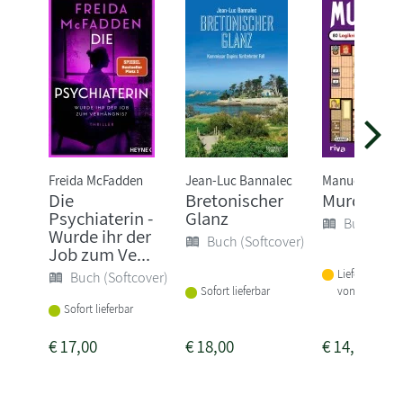
Freida McFadden
Jean-Luc Bannalec
Manuel Garan
Die
Bretonischer
Murdoku
Psychiaterin -
Glanz
Buch (Sof
Wurde ihr der
Buch (Softcover)
Job zum Ve...
Lieferbar inne
Buch (Softcover)
von 1-2 Woch
Sofort lieferbar
Sofort lieferbar
€
17,00
€
18,00
€
14,00