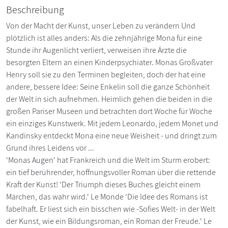
Beschreibung
Von der Macht der Kunst, unser Leben zu verändern Und
plötzlich ist alles anders: Als die zehnjährige Mona für eine
Stunde ihr Augenlicht verliert, verweisen ihre Ärzte die
besorgten Eltern an einen Kinderpsychiater. Monas Großvater
Henry soll sie zu den Terminen begleiten, doch der hat eine
andere, bessere Idee: Seine Enkelin soll die ganze Schönheit
der Welt in sich aufnehmen. Heimlich gehen die beiden in die
großen Pariser Museen und betrachten dort Woche für Woche
ein einziges Kunstwerk. Mit jedem Leonardo, jedem Monet und
Kandinsky entdeckt Mona eine neue Weisheit - und dringt zum
Grund ihres Leidens vor ...
'Monas Augen' hat Frankreich und die Welt im Sturm erobert:
ein tief berührender, hoffnungsvoller Roman über die rettende
Kraft der Kunst! 'Der Triumph dieses Buches gleicht einem
Märchen, das wahr wird.' Le Monde 'Die Idee des Romans ist
fabelhaft. Er liest sich ein bisschen wie -Sofies Welt- in der Welt
der Kunst, wie ein Bildungsroman, ein Roman der Freude.' Le