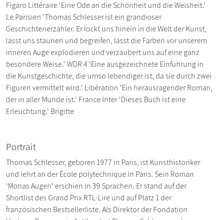
Figaro Littéraire 'Eine Ode an die Schönheit und die Weisheit.'
Le Parisien 'Thomas Schlesser ist ein grandioser
Geschichtenerzähler. Er lockt uns hinein in die Welt der Kunst,
lässt uns staunen und begreifen, lässt die Farben vor unserem
inneren Auge explodieren und verzaubert uns auf eine ganz
besondere Weise.' WDR 4 'Eine ausgezeichnete Einführung in
die Kunstgeschichte, die umso lebendiger ist, da sie durch zwei
Figuren vermittelt wird.' Libération 'Ein herausragender Roman,
der in aller Munde ist.' France Inter 'Dieses Buch ist eine
Erleuchtung.' Brigitte
Portrait
Thomas Schlesser, geboren 1977 in Paris, ist Kunsthistoriker
und lehrt an der École polytechnique in Paris. Sein Roman
'Monas Augen' erschien in 39 Sprachen. Er stand auf der
Shortlist des Grand Prix RTL-Lire und auf Platz 1 der
französischen Bestsellerliste. Als Direktor der Fondation