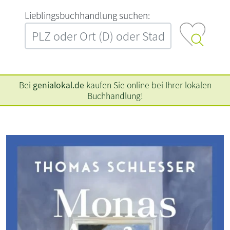
L‍i‍e‍b‍l‍i‍n‍g‍s‍b‍u‍c‍h‍h‍a‍n‍d‍l‍u‍n‍g‍ ‍s‍u‍c‍h‍e‍n‍:‍
Bei
genialokal.de
kaufen Sie online bei Ihrer lokalen
Buchhandlung!