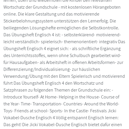
lernen, üben und wiederholen die Kinder den relevanten
Wortschatz der Grundschule - mit kostenlosen Hörangeboten
online. Die klare Gestaltung und das motivierende
Stickerbelohnungssystem unterstützen den Lernerfolg. Die
beiliegenden Lösungshefte ermöglichen die Selbstkontrolle.
Das Übungsheft Englisch 4 ist: - selbsterklärend- motivierend-
leicht verständlich- spielerisch- themenorientiert- integrativ Das
Übungsheft Englisch 4 eignet sich: - als schriftliche Ergänzung
des Unterrichtsstoffes, wenn ohne Schulbuch gearbeitet wird-
für Hausaufgaben- als Arbeitsheft in offenen Arbeitsformen- zur
Differenzierung/Individualisierung- zur häuslichen
Verwendung/Übung mit den Eltern Spielerisch und motivierend
führt Das Übungsheft Englisch 4 den Wortschatz und
Satzphrasen zu folgenden Themen der Grundschule ein: -
Introduce Yourself- At Home- Helping in the House- Course of
the Year- Time- Transportation- Countries- Around the World-
Toys- Friends at school- Sports- In the Castle- Festivals Jicki
Vokabel-Dusche Englisch 4 Völlig entspannt Englisch lernen:
Das geht! Die Jicki Vokabel-Dusche Englisch bietet dafür einen