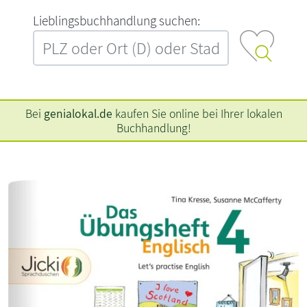
L‍i‍e‍b‍l‍i‍n‍g‍s‍b‍u‍c‍h‍h‍a‍n‍d‍l‍u‍n‍g‍ ‍s‍u‍c‍h‍e‍n‍:‍
Bei
genialokal.de
kaufen Sie online bei Ihrer lokalen
Buchhandlung!