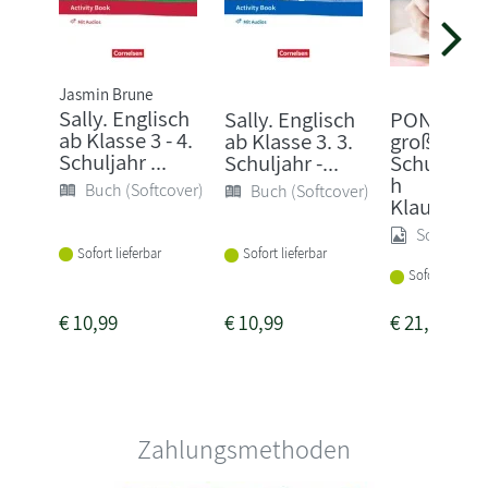
Jasmin Brune
Sally. Englisch
Sally. Englisch
PONS Das
ab Klasse 3 - 4.
ab Klasse 3. 3.
große
Schuljahr ...
Schuljahr -...
Schulwört
h
Buch (Softcover)
Buch (Softcover)
Klausuraus
Sonstige
Sofort lieferbar
Sofort lieferbar
Sofort lieferba
€
10,99
€
10,99
€
21,95
Zahlungsmethoden