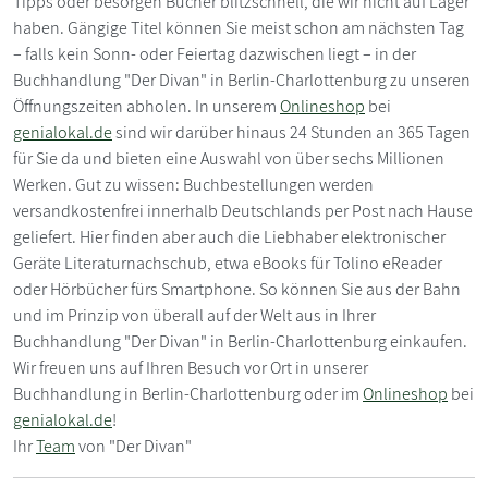
Tipps oder besorgen Bücher blitzschnell, die wir nicht auf Lager
haben. Gängige Titel können Sie meist schon am nächsten Tag
– falls kein Sonn- oder Feiertag dazwischen liegt – in der
Buchhandlung "Der Divan" in Berlin-Charlottenburg zu unseren
Öffnungszeiten abholen. In unserem
Onlineshop
bei
genialokal.de
sind wir darüber hinaus 24 Stunden an 365 Tagen
für Sie da und bieten eine Auswahl von über sechs Millionen
Werken. Gut zu wissen: Buchbestellungen werden
versandkostenfrei innerhalb Deutschlands per Post nach Hause
geliefert. Hier finden aber auch die Liebhaber elektronischer
Geräte Literaturnachschub, etwa eBooks für Tolino eReader
oder Hörbücher fürs Smartphone. So können Sie aus der Bahn
und im Prinzip von überall auf der Welt aus in Ihrer
Buchhandlung "Der Divan" in Berlin-Charlottenburg einkaufen.
Wir freuen uns auf Ihren Besuch vor Ort in unserer
Buchhandlung in Berlin-Charlottenburg oder im
Onlineshop
bei
genialokal.de
!
Ihr
Team
von "Der Divan"