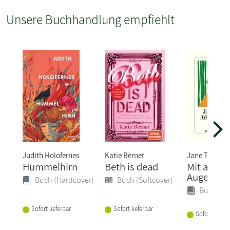
Unsere Buchhandlung empfiehlt
Judith Holofernes
Katie Bernet
Jane Tara
Hummelhirn
Beth is dead
Mit ander
Augen
Buch (Hardcover)
Buch (Softcover)
Buch (Ha
Sofort lieferbar
Sofort lieferbar
Sofort liefer