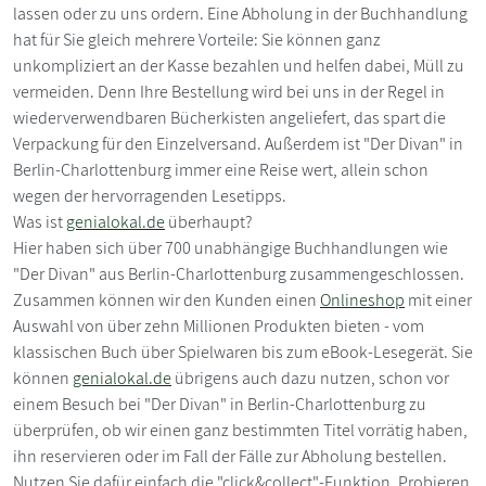
lassen oder zu uns ordern. Eine Abholung in der Buchhandlung
hat für Sie gleich mehrere Vorteile: Sie können ganz
unkompliziert an der Kasse bezahlen und helfen dabei, Müll zu
vermeiden. Denn Ihre Bestellung wird bei uns in der Regel in
wiederverwendbaren Bücherkisten angeliefert, das spart die
Verpackung für den Einzelversand. Außerdem ist "Der Divan" in
Berlin-Charlottenburg immer eine Reise wert, allein schon
wegen der hervorragenden Lesetipps.
Was ist
genialokal.de
überhaupt?
Hier haben sich über 700 unabhängige Buchhandlungen wie
"Der Divan" aus Berlin-Charlottenburg zusammengeschlossen.
Zusammen können wir den Kunden einen
Onlineshop
mit einer
Auswahl von über zehn Millionen Produkten bieten - vom
klassischen Buch über Spielwaren bis zum eBook-Lesegerät. Sie
können
genialokal.de
übrigens auch dazu nutzen, schon vor
einem Besuch bei "Der Divan" in Berlin-Charlottenburg zu
überprüfen, ob wir einen ganz bestimmten Titel vorrätig haben,
ihn reservieren oder im Fall der Fälle zur Abholung bestellen.
Nutzen Sie dafür einfach die "click&collect"-Funktion. Probieren