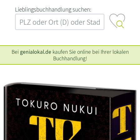
L‍i‍e‍b‍l‍i‍n‍g‍s‍b‍u‍c‍h‍h‍a‍n‍d‍l‍u‍n‍g‍ ‍s‍u‍c‍h‍e‍n‍:‍
Bei
genialokal.de
kaufen Sie online bei Ihrer lokalen
Buchhandlung!