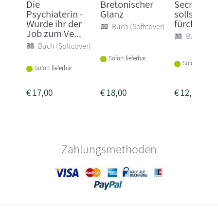
Die
Bretonischer
Secret - D
Psychiaterin -
Glanz
sollst mic
Wurde ihr der
fürchten
Buch (Softcover)
Job zum Ve...
Buch (Sof
Buch (Softcover)
Sofort lieferbar
Sofort lieferba
Sofort lieferbar
€
17,00
€
18,00
€
12,00
Zahlungsmethoden