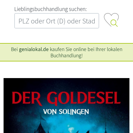
L‍i‍e‍b‍l‍i‍n‍g‍s‍b‍u‍c‍h‍h‍a‍n‍d‍l‍u‍n‍g‍ ‍s‍u‍c‍h‍e‍n‍:‍
Bei
genialokal.de
kaufen Sie online bei Ihrer lokalen
Buchhandlung!