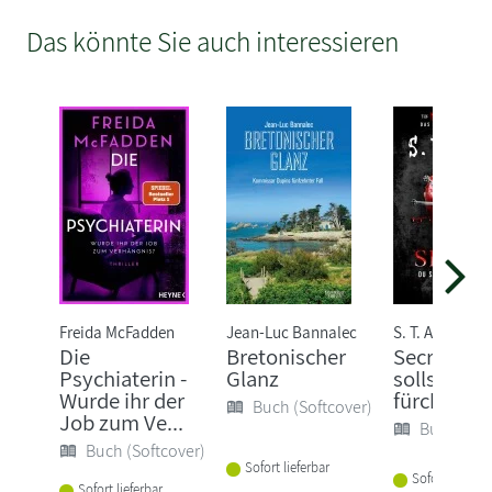
Das könnte Sie auch interessieren
Freida McFadden
Jean-Luc Bannalec
S. T. Abby
Die
Bretonischer
Secret - D
Psychiaterin -
Glanz
sollst mic
Wurde ihr der
fürchten
Buch (Softcover)
Job zum Ve...
Buch (Sof
Buch (Softcover)
Sofort lieferbar
Sofort lieferba
Sofort lieferbar