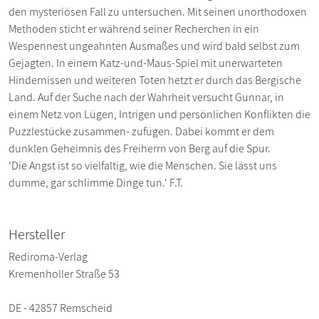
den mysteriösen Fall zu untersuchen. Mit seinen unorthodoxen
Methoden sticht er während seiner Recherchen in ein
Wespennest ungeahnten Ausmaßes und wird bald selbst zum
Gejagten. In einem Katz-und-Maus-Spiel mit unerwarteten
Hindernissen und weiteren Toten hetzt er durch das Bergische
Land. Auf der Suche nach der Wahrheit versucht Gunnar, in
einem Netz von Lügen, Intrigen und persönlichen Konflikten die
Puzzlestücke zusammen- zufügen. Dabei kommt er dem
dunklen Geheimnis des Freiherrn von Berg auf die Spur.
'Die Angst ist so vielfaltig, wie die Menschen. Sie lässt uns
dumme, gar schlimme Dinge tun.' F.T.
Hersteller
Rediroma-Verlag
Kremenholler Straße 53
DE - 42857 Remscheid