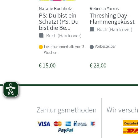
Natalie Buchholz
Rebecca Yarros
PS: Du bist ein
Threshing Day -
Schatz! (PS: Du
Flammengeküsst
bist die Be...
Buch (Hardcover)
Buch (Hardcover)
Vorbestellbar
Lieferbar innerhalb von 3
Wochen
€
15,00
€
28,00
Zahlungsmethoden
Wir versc