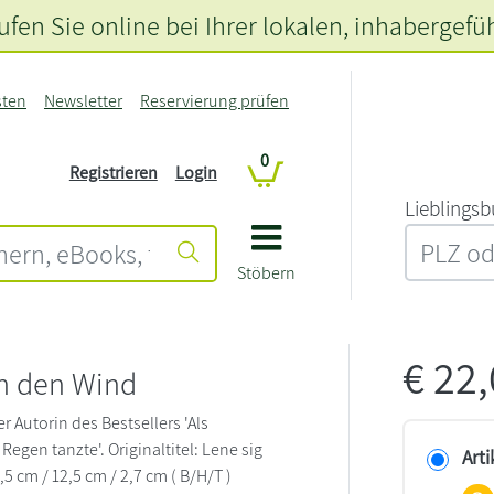
fen Sie online bei Ihrer lokalen
, inhabergefü
sten
Newsletter
Reservierung prüfen
0
Registrieren
Login
L‍i‍e‍b‍l‍i‍n‍g‍s‍b
Stöbern
€
22
in den Wind
 Autorin des Bestsellers 'Als
egen tanzte'. Originaltitel: Lene sig
Arti
5 cm / 12,5 cm / 2,7 cm ( B/H/T )