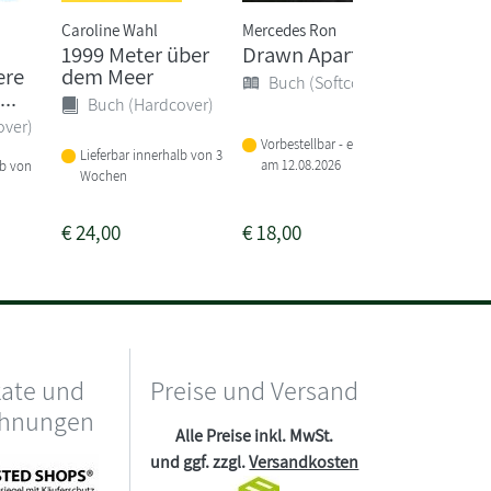
Caroline Wahl
Mercedes Ron
Magnus M
1999 Meter über
Drawn Apart
Das kl
ere
dem Meer
Buch 9 
Buch (Softcover)
...
Außeri
Buch (Hardcover)
(Das...
over)
Vorbestellbar - erscheint
Buch 
Lieferbar innerhalb von 3
am 12.08.2026
lb von
Wochen
Lieferba
1-2 Woc
€
24,00
€
18,00
€
15,00
kate und
Preise und Versand
chnungen
Alle Preise inkl. MwSt.
und ggf. zzgl.
Versandkosten