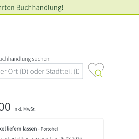
hrten
Buchhandlung!
‍u‍c‍h‍h‍a‍n‍d‍l‍u‍n‍g‍ ‍s‍u‍c‍h‍e‍n‍:‍
,00
inkl. MwSt.
kel liefern lassen
- Portofrei
vorbestellbar - erscheint am 26.08.2026