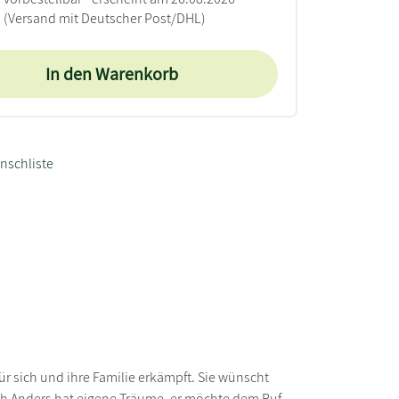
(Versand mit Deutscher Post/DHL)
In den Warenkorb
nschliste
ür sich und ihre Familie erkämpft. Sie wünscht
och Anders hat eigene Träume, er möchte dem Ruf