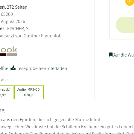
er)
, 272 Seiten
465260
August 2026
ler
FISCHER, S.
ersetzt von Günther Frauenlob
Auf die Wu
ffnen
Leseprobe herunterladen
 als:
 (epub)
Audio (MP3-CD)
6,99
€
20,00
ng
au aus den Fjorden, die sich gegen alle Stürme lehnt
orwegischen Westküste hat die Schifferin Kristiane ein gutes Leben f
 Sohn Anders die Familientradition bewahrt und Schiffslotse wird. D