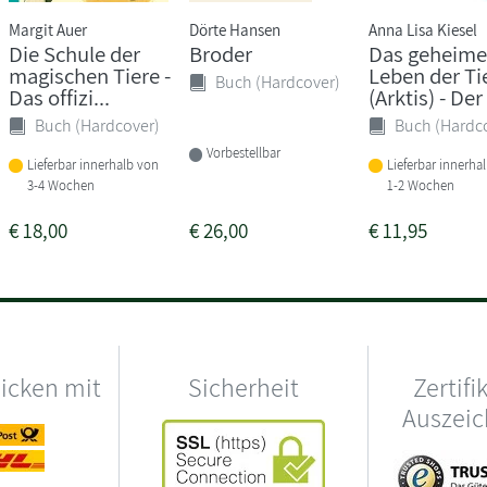
Margit Auer
Dörte Hansen
Anna Lisa Kiesel
Die Schule der
Broder
Das geheime
magischen Tiere -
Leben der Ti
Buch (Hardcover)
Das offizi...
(Arktis) - Der 
Buch (Hardcover)
Buch (Hardc
Vorbestellbar
Lieferbar innerhalb von
Lieferbar innerha
3-4 Wochen
1-2 Wochen
€
18,00
€
26,00
€
11,95
hicken mit
Sicherheit
Zertifi
Auszei