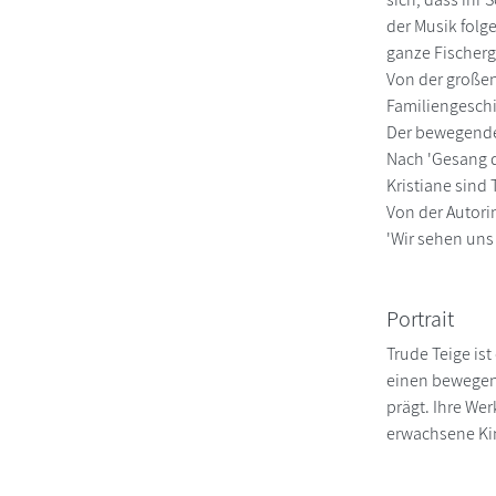
der Musik folg
ganze Fischerg
Von der großen
Familiengeschi
Der bewegende 
Nach 'Gesang d
Kristiane sind
Von der Autori
'Wir sehen uns
Portrait
Trude Teige is
einen bewegend
prägt. Ihre We
erwachsene Kin