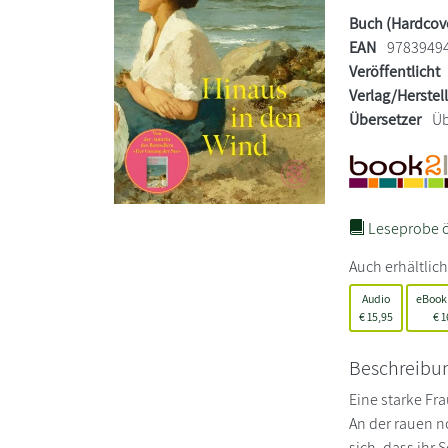
Buch (Hardcov
EAN
9783949
Veröffentlicht
Verlag/Herstel
Übersetzer
Üb
Leseprobe ö
Auch erhältlich
Audio
eBook
€
15,95
€
1
Beschreibu
Eine starke Fr
An der rauen n
sich, dass ihr