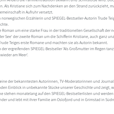
en. Als Kristiane sich zum Nachdenken an den Strand zurückzieht, m
emeinschaft in Aufruhr versetzt.
 norwegischen Erzählerin und SPIEGEL-Bestseller-Autorin Trude Teige
chte.
Roman um eine starke Frau in der traditionellen Gesellschaft der n
er See' der zweite Roman um die Schifferin Kristiane, auch ganz un
 Trude Teiges erste Romane und machten sie als Autorin bekannt.
n der ergreifenden SPIEGEL-Bestseller 'Als Großmutter im Regen tanz
 wieder am Meer'.
t eine der bekanntesten Autorinnen, TV-Moderatorinnen und Journal
en Einblick in unbekannte Stücke unserer Geschichte und zeigt, w
rke stehen monatelang auf den SPIEGEL-Bestsellerlisten und werden i
der und lebt mit ihrer Familie am Oslofjord und in Grimstad in Sü