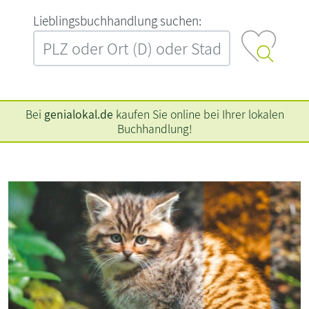
L‍i‍e‍b‍l‍i‍n‍g‍s‍b‍u‍c‍h‍h‍a‍n‍d‍l‍u‍n‍g‍ ‍s‍u‍c‍h‍e‍n‍:‍
Bei
genialokal.de
kaufen Sie online bei Ihrer lokalen
Buchhandlung!