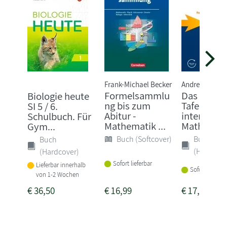
Frank-Michael Becker
Andreas Gra
Formelsammlu
Das große
Biologie heute
ng bis zum
Tafelwerk
SI 5 / 6.
Abitur -
interaktiv 
Schulbuch. Für
Mathematik ...
Mathemat.
Gym...
Buch (Softcover)
Buch
Buch
(Hardcove
(Hardcover)
Sofort lieferbar
Lieferbar innerhalb
Sofort lieferba
von 1-2 Wochen
€
36,50
€
16,99
€
17,50