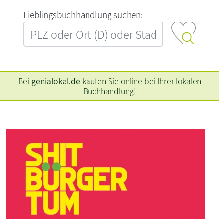
L‍i‍e‍b‍l‍i‍n‍g‍s‍b‍u‍c‍h‍h‍a‍n‍d‍l‍u‍n‍g‍ ‍s‍u‍c‍h‍e‍n‍:‍
Bei
genialokal.de
kaufen Sie online bei Ihrer lokalen
Buchhandlung!