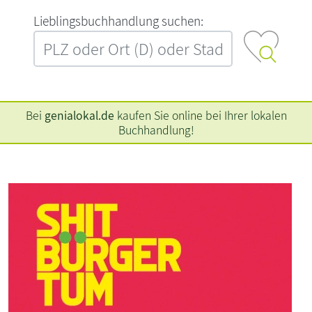
L‍i‍e‍b‍l‍i‍n‍g‍s‍b‍u‍c‍h‍h‍a‍n‍d‍l‍u‍n‍g‍ ‍s‍u‍c‍h‍e‍n‍:‍
Bei
genialokal.de
kaufen Sie online bei Ihrer lokalen
Buchhandlung!