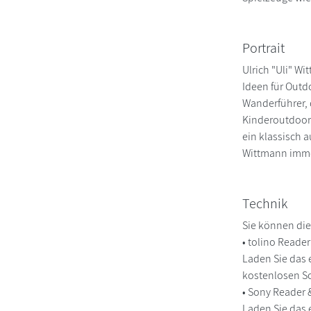
Portrait
Ulrich "Uli" Wi
Ideen für Outd
Wanderführer, 
Kinderoutdoor.
ein klassisch 
Wittmann immer
Technik
Sie können die
• tolino Reade
Laden Sie das 
kostenlosen So
• Sony Reader
Laden Sie das 