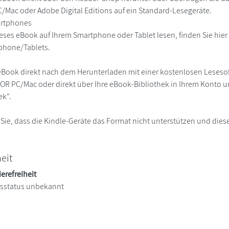
Mac oder Adobe Digital Editions auf ein Standard-Lesegeräte.
martphones
eses eBook auf Ihrem Smartphone oder Tablet lesen, finden Sie hie
phone/Tablets.
eBook direkt nach dem Herunterladen mit einer kostenlosen Lesesoft
R PC/Mac oder direkt über Ihre eBook-Bibliothek in Ihrem Konto un
ek“.
 Sie, dass die Kindle-Geräte das Format nicht unterstützen und diese
heit
ierefreiheit
itsstatus unbekannt