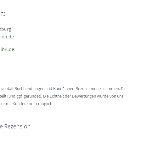
273
mburg
bri.de
ibri.de
enialokal-Buchhandlungen und Kund*innen-Rezensionen zusammen. Die
ilt (und ggf. gerundet). Die Echtheit der Bewertungen wurde von uns
 nur mit Kundenkonto möglich.
ne Rezension