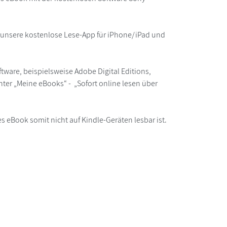
r unsere kostenlose Lese-App für iPhone/iPad und
ware, beispielsweise Adobe Digital Editions,
ter „Meine eBooks“ - „Sofort online lesen über
s eBook somit nicht auf Kindle-Geräten lesbar ist.