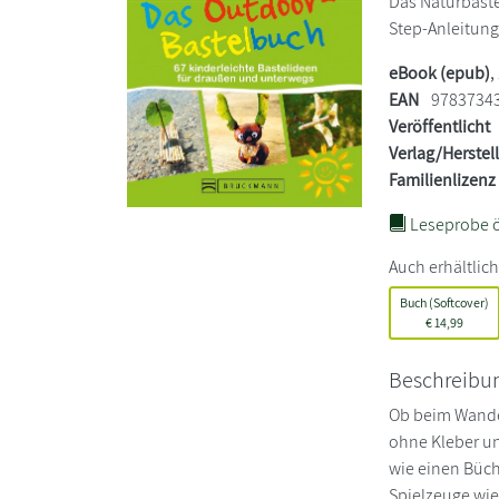
Das Naturbaste
Step-Anleitung
eBook (epub)
,
EAN
9783734
Veröffentlicht
Verlag/Herstel
Familienlizenz
Leseprobe ö
Auch erhältlich
Buch (Softcover)
€
14,99
Beschreibu
Ob beim Wander
ohne Kleber und
wie einen Büch
Spielzeuge wie