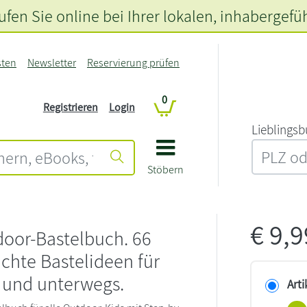
fen Sie online bei Ihrer lokalen
, inhabergefü
sten
Newsletter
Reservierung prüfen
0
Registrieren
Login
L‍i‍e‍b‍l‍i‍n‍g‍s‍b
Stöbern
€
9,
oor-Bastelbuch. 66
ichte Bastelideen für
 und unterwegs.
Arti