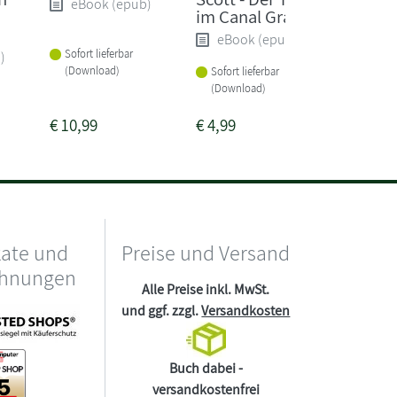
eBook (epub)
im Canal Grande
versc
Gärtne
eBook (epub)
Sofort lieferbar
)
eBoo
(Download)
Sofort lieferbar
Sofort li
(Download)
(Downlo
€
10,99
€
4,99
€
4,99
kate und
Preise und Versand
chnungen
Alle Preise inkl. MwSt.
und ggf. zzgl.
Versandkosten
Buch dabei -
versandkostenfrei