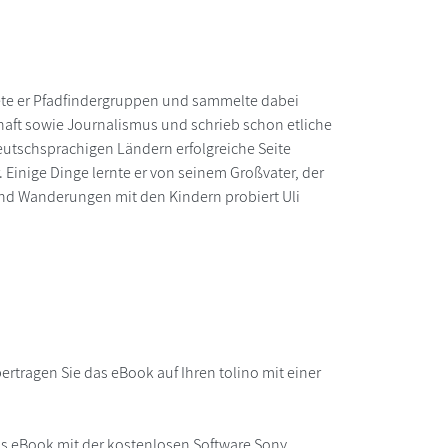
eitete er Pfadfindergruppen und sammelte dabei
chaft sowie Journalismus und schrieb schon etliche
deutschsprachigen Ländern erfolgreiche Seite
. Einige Dinge lernte er von seinem Großvater, der
 und Wanderungen mit den Kindern probiert Uli
.
rtragen Sie das eBook auf Ihren tolino mit einer
as eBook mit der kostenlosen Software Sony