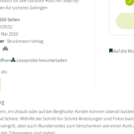
lbuch für alle Outdoor-Kids mit Step-by-
en für sicheres Gelingen
 160 Seiten
319532
Mai 2020
ler
Bruckmann Verlag
Auf die Wu
ffnen
Leseprobe herunterladen
 als:
ng
n, im Urlaub oder auf der Berghütte: Kinder können überall basteln! 
 Schere. Mithilfe der Schritt-für-Schritt-Anleitungen und Fotos bast
sengrill, aber auch Wundervolles zum Verschenken wie einen Korb 
 der Zitterwagen sind dabei!