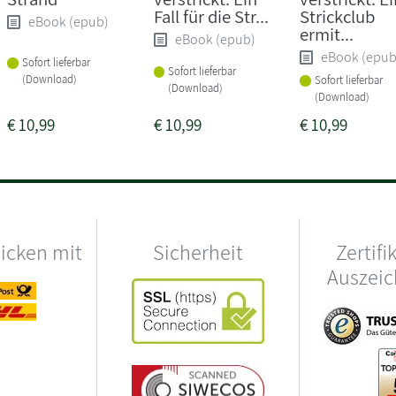
Fall für die Str...
Strickclub
eBook (epub)
ermit...
eBook (epub)
eBook (epub
Sofort lieferbar
Sofort lieferbar
(Download)
Sofort lieferbar
(Download)
(Download)
€
10,99
€
10,99
€
10,99
hicken mit
Sicherheit
Zertifi
Auszei