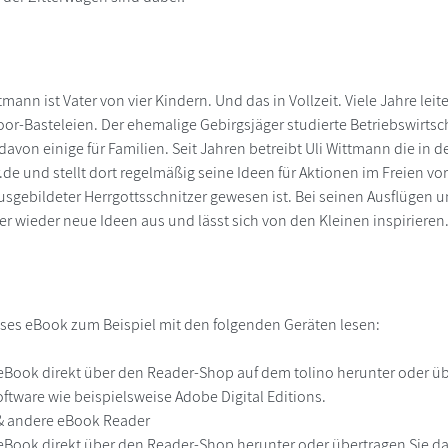
ttmann ist Vater von vier Kindern. Und das in Vollzeit. Viele Jahre l
oor-Basteleien. Der ehemalige Gebirgsjäger studierte Betriebswirts
davon einige für Familien. Seit Jahren betreibt Uli Wittmann die in 
de und stellt dort regelmäßig seine Ideen für Aktionen im Freien vor
ausgebildeter Herrgottsschnitzer gewesen ist. Bei seinen Ausflügen
 wieder neue Ideen aus und lässt sich von den Kleinen inspirieren
ses eBook zum Beispiel mit den folgenden Geräten lesen:
r
eBook direkt über den Reader-Shop auf dem tolino herunter oder übe
ftware wie beispielsweise Adobe Digital Editions.
 & andere eBook Reader
eBook direkt über den Reader-Shop herunter oder übertragen Sie d