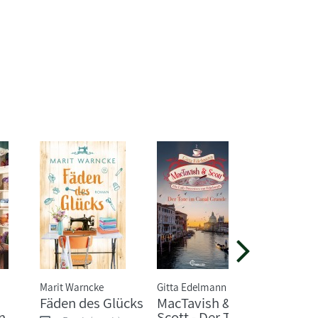
Marit Warncke
Gitta Edelmann
Gitta Ed
Fäden des Glücks
MacTavish &
MacTav
in
Scott - Der Tote
Scott -