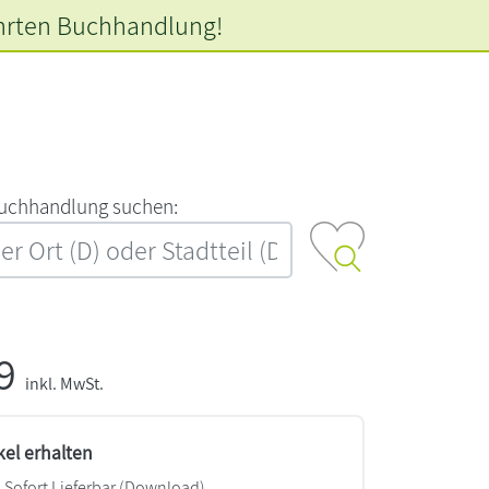
hrten
Buchhandlung!
‍u‍c‍h‍h‍a‍n‍d‍l‍u‍n‍g‍ ‍s‍u‍c‍h‍e‍n‍:‍
99
inkl. MwSt.
kel erhalten
Sofort Lieferbar (Download)