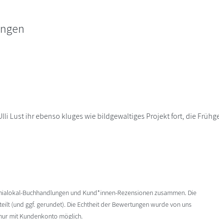
ungen
lli Lust ihr ebenso kluges wie bildgewaltiges Projekt fort, die Frü
enialokal-Buchhandlungen und Kund*innen-Rezensionen zusammen. Die
ilt (und ggf. gerundet). Die Echtheit der Bewertungen wurde von uns
 nur mit Kundenkonto möglich.