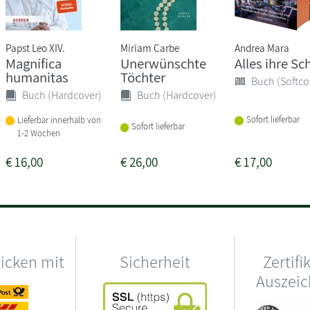
Papst Leo XIV.
Miriam Carbe
Andrea Mara
Magnifica
Unerwünschte
Alles ihre Sc
humanitas
Töchter
Buch (Softco
Buch (Hardcover)
Buch (Hardcover)
Sofort lieferbar
Lieferbar innerhalb von
Sofort lieferbar
1-2 Wochen
€
16,00
€
26,00
€
17,00
hicken mit
Sicherheit
Zertifi
Auszei