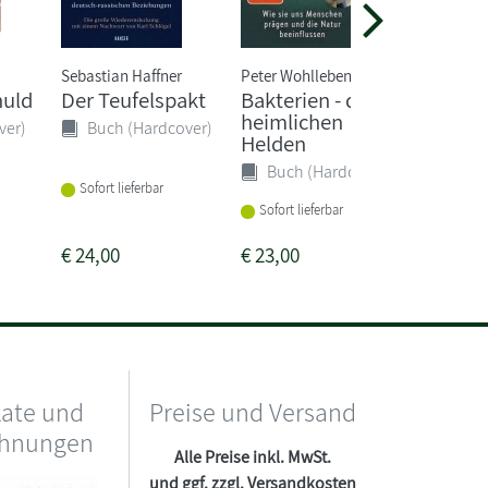
Sebastian Haffner
Peter Wohlleben
Katrin L
huld
Der Teufelspakt
Bakterien - die
Ich kan
heimlichen
Schreib
ver)
Buch (Hardcover)
Helden
SAS
Buch (Hardcover)
Buch 
Sofort lieferbar
Sofort lieferbar
Sofort li
€
24,00
€
23,00
€
7,80
kate und
Preise und Versand
chnungen
Alle Preise inkl. MwSt.
und ggf. zzgl.
Versandkosten