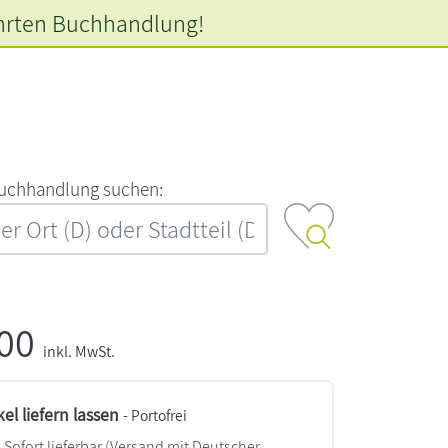
hrten
Buchhandlung!
‍u‍c‍h‍h‍a‍n‍d‍l‍u‍n‍g‍ ‍s‍u‍c‍h‍e‍n‍:‍
,00
inkl. MwSt.
kel liefern lassen
- Portofrei
Sofort lieferbar
(Versand mit Deutscher