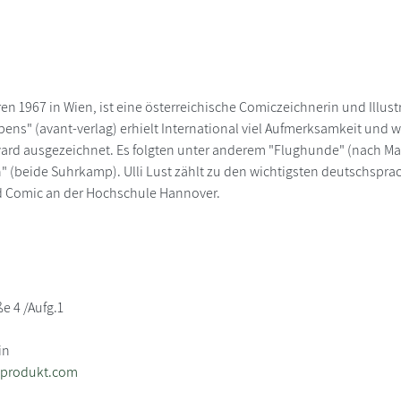
"
ren 1967 in Wien, ist eine österreichische Comiczeichnerin und Illust
bens" (avant-verlag) erhielt International viel Aufmerksamkeit un
rd ausgezeichnet. Es folgten unter anderem "Flughunde" (nach Marc
" (beide Suhrkamp). Ulli Lust zählt zu den wichtigsten deutschspra
 Comic an der Hochschule Hannover.
e 4 /Aufg.1
in
eprodukt.com