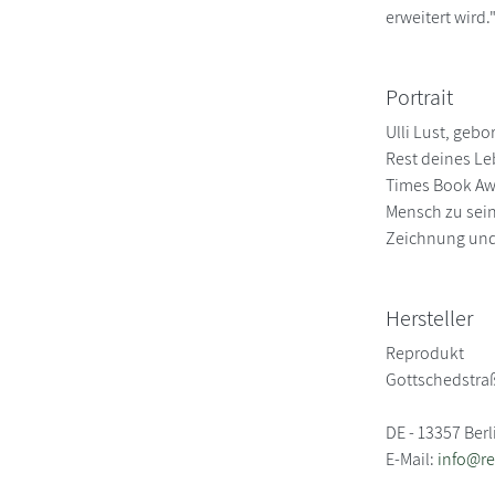
erweitert wird.
Portrait
Ulli Lust, gebo
Rest deines Le
Times Book Awa
Mensch zu sein
Zeichnung und
Hersteller
Reprodukt
Gottschedstraß
DE - 13357 Berl
E-Mail:
info@r