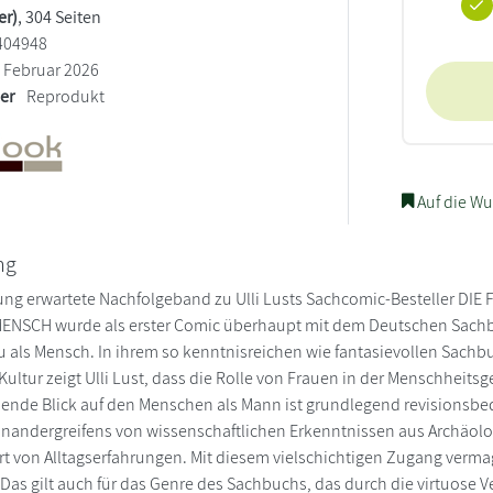
er)
, 304 Seiten
404948
Februar 2026
ler
Reprodukt
Auf die Wu
ng
ng erwartete Nachfolgeband zu Ulli Lusts Sachcomic-Besteller DIE
MENSCH wurde als erster Comic überhaupt mit dem Deutschen Sachb
au als Mensch. In ihrem so kenntnisreichen wie fantasievollen Sac
Kultur zeigt Ulli Lust, dass die Rolle von Frauen in der Menschheits
hende Blick auf den Menschen als Mann ist grundlegend revisionsbed
einandergreifens von wissenschaftlichen Erkenntnissen aus Archäol
ert von Alltagserfahrungen. Mit diesem vielschichtigen Zugang vermag
Das gilt auch für das Genre des Sachbuchs, das durch die virtuose 