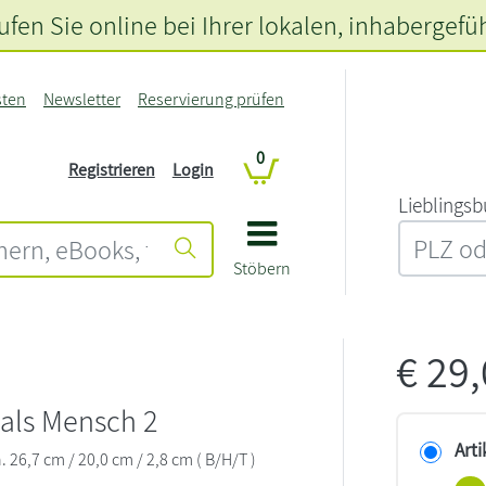
fen Sie online bei Ihrer lokalen
, inhabergefü
sten
Newsletter
Reservierung prüfen
0
Registrieren
Login
L‍i‍e‍b‍l‍i‍n‍g‍s‍b
Stöbern
€
29
 als Mensch 2
Arti
26,7 cm / 20,0 cm / 2,8 cm ( B/H/T )