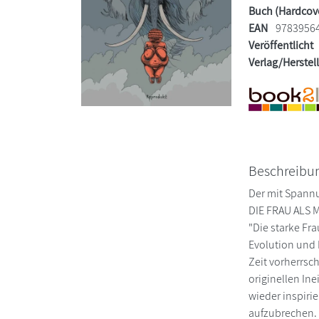
Buch (Hardcov
EAN
9783956
Veröffentlicht
Verlag/Herstel
Beschreibu
Der mit Spannu
DIE FRAU ALS 
"Die starke Fr
Evolution und 
Zeit vorherrsc
originellen In
wieder inspiri
aufzubrechen. 