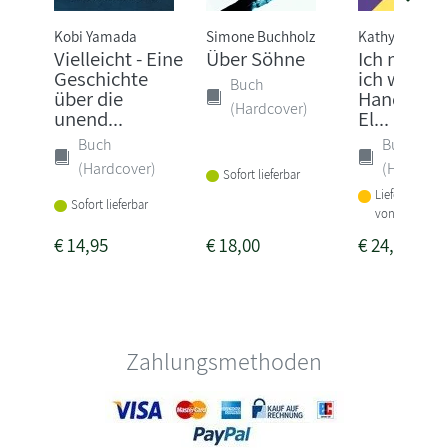
Kobi Yamada
Simone Buchholz
Kathy Weber
Vielleicht - Eine
Über Söhne
Ich mach,
Geschichte
ich will! D
Buch
über die
Handbuch 
(Hardcover)
unend...
El...
Buch
Buch
(Hardcover)
(Hardcove
Sofort lieferbar
Lieferbar inne
Sofort lieferbar
von 1-2 Woch
€
14,95
€
18,00
€
24,90
Zahlungsmethoden