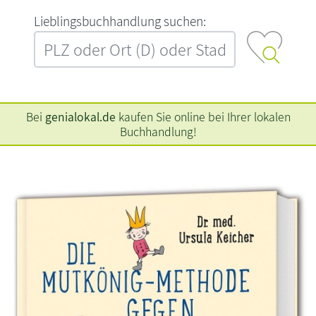
L‍i‍e‍b‍l‍i‍n‍g‍s‍b‍u‍c‍h‍h‍a‍n‍d‍l‍u‍n‍g‍ ‍s‍u‍c‍h‍e‍n‍:‍
Bei
genialokal.de
kaufen Sie online bei Ihrer lokalen
Buchhandlung!