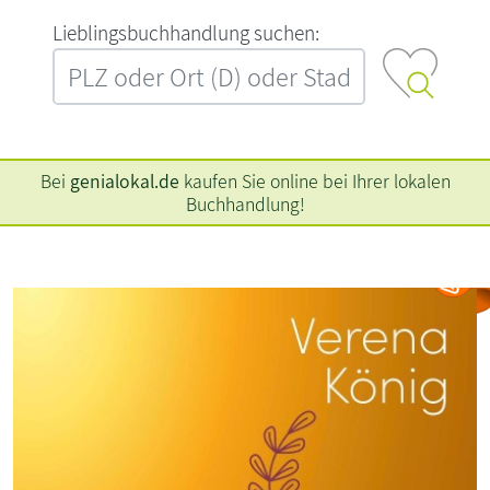
L‍i‍e‍b‍l‍i‍n‍g‍s‍b‍u‍c‍h‍h‍a‍n‍d‍l‍u‍n‍g‍ ‍s‍u‍c‍h‍e‍n‍:‍
Bei
genialokal.de
kaufen Sie online bei Ihrer lokalen
Buchhandlung!