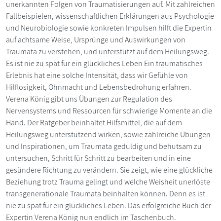
unerkannten Folgen von Traumatisierungen auf. Mit zahlreichen
Fallbeispielen, wissenschaftlichen Erklärungen aus Psychologie
und Neurobiologie sowie konkreten Impulsen hilft die Expertin
auf achtsame Weise, Ursprünge und Auswirkungen von
Traumata zu verstehen, und unterstützt auf dem Heilungsweg.
Es ist nie zu spät für ein glückliches Leben Ein traumatisches
Erlebnis hat eine solche Intensität, dass wir Gefühle von
Hilflosigkeit, Ohnmacht und Lebensbedrohung erfahren.
Verena König gibt uns Übungen zur Regulation des
Nervensystems und Ressourcen für schwierige Momente an die
Hand. Der Ratgeber beinhaltet Hilfsmittel, die auf dem
Heilungsweg unterstützend wirken, sowie zahlreiche Übungen
und Inspirationen, um Traumata geduldig und behutsam zu
untersuchen, Schritt für Schritt zu bearbeiten und in eine
gesündere Richtung zu verändern. Sie zeigt, wie eine glückliche
Beziehung trotz Trauma gelingt und welche Weisheit unerlöste
transgenerationale Traumata beinhalten können. Denn es ist
nie zu spät für ein glückliches Leben. Das erfolgreiche Buch der
Expertin Verena König nun endlich im Taschenbuch.