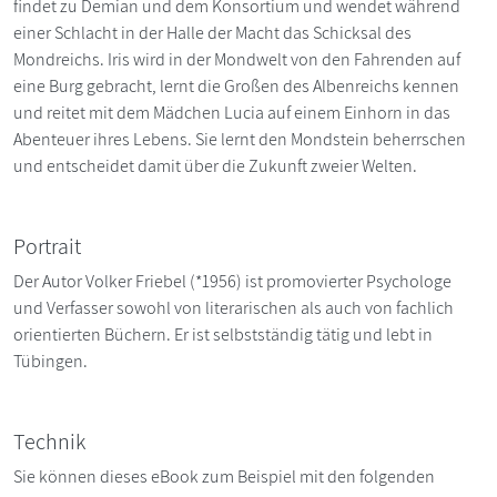
findet zu De­mian und dem Konsortium und wendet während
einer Schlacht in der Halle der Macht das Schicksal des
Mondreichs. Iris wird in der Mondwelt von den Fahrenden auf
eine Burg gebracht, lernt die Großen des Albenreichs kennen
und reitet mit dem Mädchen Lucia auf ei­nem Einhorn in das
Abenteuer ihres Lebens. Sie lernt den Mond­stein beherrschen
und entscheidet damit über die Zukunft zweier Welten.
Portrait
Der Autor Volker Friebel (*1956) ist promovierter Psychologe
und Verfasser sowohl von literarischen als auch von fachli­ch
orientierten Büchern. Er ist selbstständig tätig und lebt in
Tübingen.
Technik
Sie können dieses eBook zum Beispiel mit den folgenden