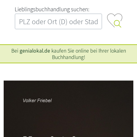
L‍i‍e‍b‍l‍i‍n‍g‍s‍b‍u‍c‍h‍h‍a‍n‍d‍l‍u‍n‍g‍ ‍s‍u‍c‍h‍e‍n‍:‍
Bei
genialokal.de
kaufen Sie online bei Ihrer lokalen
Buchhandlung!