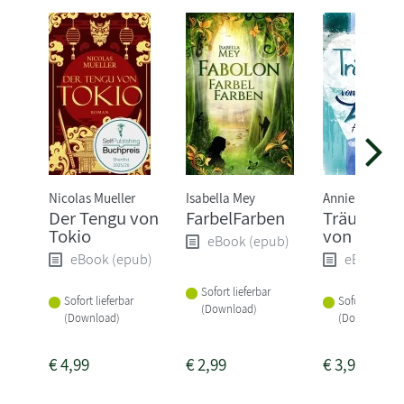
Nicolas Mueller
Isabella Mey
Annie Laine
Der Tengu von
FarbelFarben
Träum nic
Tokio
von Liebe
eBook (epub)
eBook (epub)
eBook (e
Sofort lieferbar
Sofort lieferbar
Sofort lieferba
(Download)
(Download)
(Download)
€
4,99
€
2,99
€
3,99