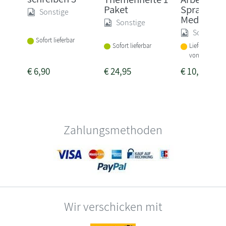
Paket
Sprache m
Sonstige
Medien Kla
Sonstige
Sonstige
Sofort lieferbar
Sofort lieferbar
Lieferbar inne
von 1-2 Woch
€
6,90
€
24,95
€
10,75
Zahlungsmethoden
Wir verschicken mit