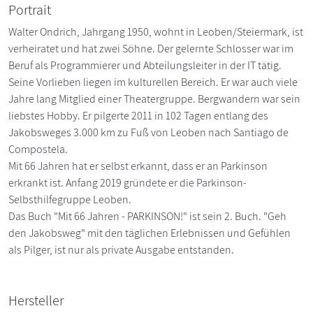
Portrait
Walter Ondrich, Jahrgang 1950, wohnt in Leoben/Steiermark, ist
verheiratet und hat zwei Söhne. Der gelernte Schlosser war im
Beruf als Programmierer und Abteilungsleiter in der IT tätig.
Seine Vorlieben liegen im kulturellen Bereich. Er war auch viele
Jahre lang Mitglied einer Theatergruppe. Bergwandern war sein
liebstes Hobby. Er pilgerte 2011 in 102 Tagen entlang des
Jakobsweges 3.000 km zu Fuß von Leoben nach Santiago de
Compostela.
Mit 66 Jahren hat er selbst erkannt, dass er an Parkinson
erkrankt ist. Anfang 2019 gründete er die Parkinson-
Selbsthilfegruppe Leoben.
Das Buch "Mit 66 Jahren - PARKINSON!" ist sein 2. Buch. "Geh
den Jakobsweg" mit den täglichen Erlebnissen und Gefühlen
als Pilger, ist nur als private Ausgabe entstanden.
Hersteller