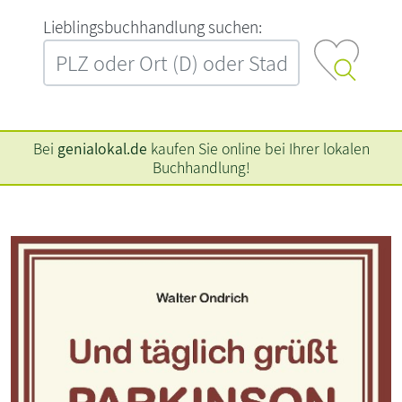
L‍i‍e‍b‍l‍i‍n‍g‍s‍b‍u‍c‍h‍h‍a‍n‍d‍l‍u‍n‍g‍ ‍s‍u‍c‍h‍e‍n‍:‍
Bei
genialokal.de
kaufen Sie online bei Ihrer lokalen
Buchhandlung!