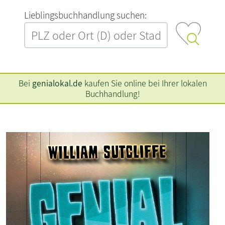
L‍i‍e‍b‍l‍i‍n‍g‍s‍b‍u‍c‍h‍h‍a‍n‍d‍l‍u‍n‍g‍ ‍s‍u‍c‍h‍e‍n‍:‍
Bei
genialokal.de
kaufen Sie online bei Ihrer lokalen
Buchhandlung!