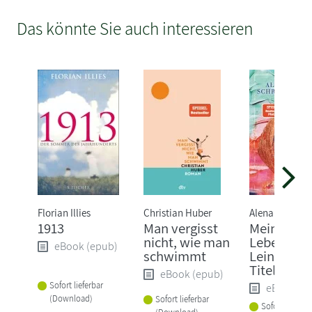
Das könnte Sie auch interessieren
Florian Illies
Christian Huber
Alena Schröde
1913
Man vergisst
Mein ganz
nicht, wie man
Leben, Öl 
eBook (epub)
schwimmt
Leinwand,
Titel
eBook (epub)
Sofort lieferbar
eBook (e
(Download)
Sofort lieferbar
Sofort lieferba