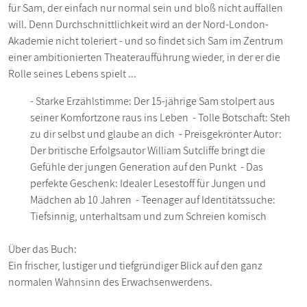
für Sam, der einfach nur normal sein und bloß nicht auffallen
will. Denn Durchschnittlichkeit wird an der Nord-London-
Akademie nicht toleriert - und so findet sich Sam im Zentrum
einer ambitionierten Theateraufführung wieder, in der er die
Rolle seines Lebens spielt ...
- Starke Erzählstimme: Der 15-jährige Sam stolpert aus
seiner Komfortzone raus ins Leben - Tolle Botschaft: Steh
zu dir selbst und glaube an dich - Preisgekrönter Autor:
Der britische Erfolgsautor William Sutcliffe bringt die
Gefühle der jungen Generation auf den Punkt - Das
perfekte Geschenk: Idealer Lesestoff für Jungen und
Mädchen ab 10 Jahren - Teenager auf Identitätssuche:
Tiefsinnig, unterhaltsam und zum Schreien komisch
Über das Buch:
Ein frischer, lustiger und tiefgründiger Blick auf den ganz
normalen Wahnsinn des Erwachsenwerdens.