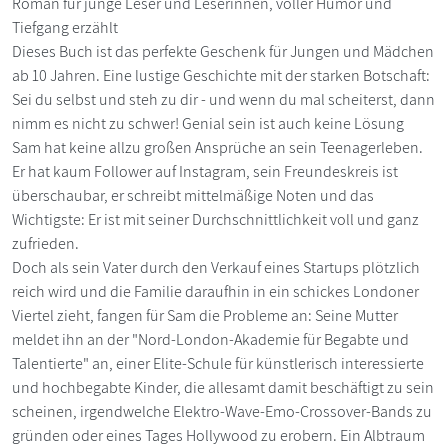
Roman für junge Leser und Leserinnen, voller Humor und
Tiefgang erzählt
Dieses Buch ist das perfekte Geschenk für Jungen und Mädchen
ab 10 Jahren. Eine lustige Geschichte mit der starken Botschaft:
Sei du selbst und steh zu dir - und wenn du mal scheiterst, dann
nimm es nicht zu schwer! Genial sein ist auch keine Lösung
Sam hat keine allzu großen Ansprüche an sein Teenagerleben.
Er hat kaum Follower auf Instagram, sein Freundeskreis ist
überschaubar, er schreibt mittelmäßige Noten und das
Wichtigste: Er ist mit seiner Durchschnittlichkeit voll und ganz
zufrieden.
Doch als sein Vater durch den Verkauf eines Startups plötzlich
reich wird und die Familie daraufhin in ein schickes Londoner
Viertel zieht, fangen für Sam die Probleme an: Seine Mutter
meldet ihn an der "Nord-London-Akademie für Begabte und
Talentierte" an, einer Elite-Schule für künstlerisch interessierte
und hochbegabte Kinder, die allesamt damit beschäftigt zu sein
scheinen, irgendwelche Elektro-Wave-Emo-Crossover-Bands zu
gründen oder eines Tages Hollywood zu erobern. Ein Albtraum