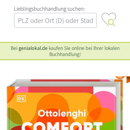
L‍i‍e‍b‍l‍i‍n‍g‍s‍b‍u‍c‍h‍h‍a‍n‍d‍l‍u‍n‍g‍ ‍s‍u‍c‍h‍e‍n‍:‍
Bei
genialokal.de
kaufen Sie online bei Ihrer lokalen
Buchhandlung!