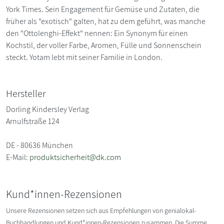
York Times. Sein Engagement für Gemüse und Zutaten, die
früher als "exotisch" galten, hat zu dem geführt, was manche
den "Ottolenghi-Effekt" nennen: Ein Synonym für einen
Kochstil, der voller Farbe, Aromen, Fülle und Sonnenschein
steckt. Yotam lebt mit seiner Familie in London.
Hersteller
Dorling Kindersley Verlag
Arnulfstraße 124
DE - 80636 München
E-Mail:
produktsicherheit@dk.com
Kund*innen-Rezensionen
Unsere Rezensionen setzen sich aus Empfehlungen von genialokal-
Buchhandlungen und Kund*innen-Rezensionen zusammen. Die Summe