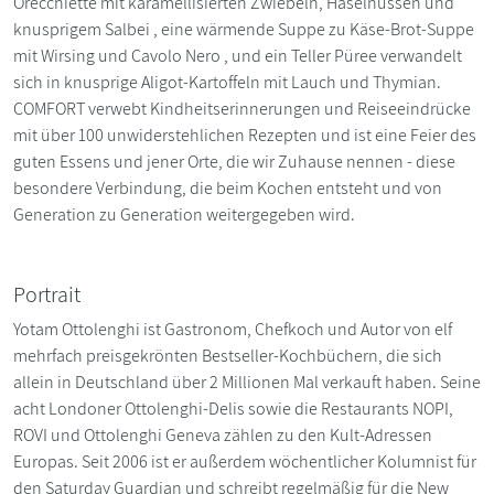
Orecchiette mit karamellisierten Zwiebeln, Haselnüssen und
knusprigem Salbei , eine wärmende Suppe zu Käse-Brot-Suppe
mit Wirsing und Cavolo Nero , und ein Teller Püree verwandelt
sich in knusprige Aligot-Kartoffeln mit Lauch und Thymian.
COMFORT verwebt Kindheitserinnerungen und Reiseeindrücke
mit über 100 unwiderstehlichen Rezepten und ist eine Feier des
guten Essens und jener Orte, die wir Zuhause nennen - diese
besondere Verbindung, die beim Kochen entsteht und von
Generation zu Generation weitergegeben wird.
Portrait
Yotam Ottolenghi ist Gastronom, Chefkoch und Autor von elf
mehrfach preisgekrönten Bestseller-Kochbüchern, die sich
allein in Deutschland über 2 Millionen Mal verkauft haben. Seine
acht Londoner Ottolenghi-Delis sowie die Restaurants NOPI,
ROVI und Ottolenghi Geneva zählen zu den Kult-Adressen
Europas. Seit 2006 ist er außerdem wöchentlicher Kolumnist für
den Saturday Guardian und schreibt regelmäßig für die New