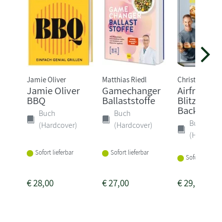
Jamie Oliver
Matthias Riedl
Christian Hen
Jamie Oliver
Gamechanger
Airfryer-
BBQ
Ballaststoffe
Blitzrezep
Backen
Buch
Buch
Buch
(Hardcover)
(Hardcover)
(Hardcove
Sofort lieferbar
Sofort lieferbar
Sofort lieferba
€
28,00
€
27,00
€
29,95