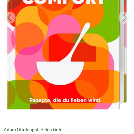
Zurück
Weit
Yotam Ottolenghi
,
Helen Goh