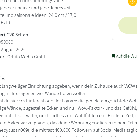
e Leitfaden für stimmungsvolle
 jedes Zuhause und jede Jahreszeit -
kte und saisonale Ideen. 24,0 cm / 17,0
/H/T )
er)
, 220 Seiten
353060
August 2026
Auf die Wu
ler
Orbita Media GmbH
ng
 langweiliger Einrichtung abgeben, wenn dein Zuhause auch WOW sei
ing in ihre eigenen vier Wände holen wollen!
st du sie von Pinterest oder Instagram: die perfekt eingerichtete Wohn
ige Wände, zugestellte Ecken und null Wow-Faktor - und das Gefühl,
rsönlichkeit wider, noch lädt es zum Wohlfühlen ein. Höchste Zeit
ein Makeover zu planen, das deine Wohnung endlich zu einem Ort ma
ysusan069), die mit fast 400.000 Followern auf Social Media tägl