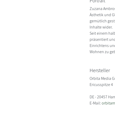
Portrait
Zuzana Ambrosov
Ästhetik und G
gemütlich gest
Inhalte wider.
Seit einem hal
präsentiert und
Einrichtens un
Wohnen zu ge
Hersteller
Orbita Media 
Ericusspitze 4
DE - 20457 Ha
E-Mail:
orbita