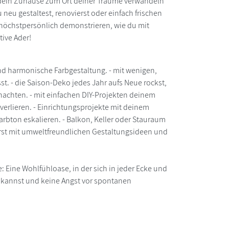
 dein Zuhause zum Ort deiner Träume verwandeln
u neu gestaltest, renovierst oder einfach frischen
n höchstpersönlich demonstrieren, wie du mit
ive Ader!
und harmonische Farbgestaltung. - mit wenigen,
t. - die Saison-Deko jedes Jahr aufs Neue rockst,
nachten. - mit einfachen DIY-Projekten deinem
erlieren. - Einrichtungsprojekte mit deinem
arbton eskalieren. - Balkon, Keller oder Stauraum
ierst mit umweltfreundlichen Gestaltungsideen und
: Eine Wohlfühloase, in der sich in jeder Ecke und
en kannst und keine Angst vor spontanen