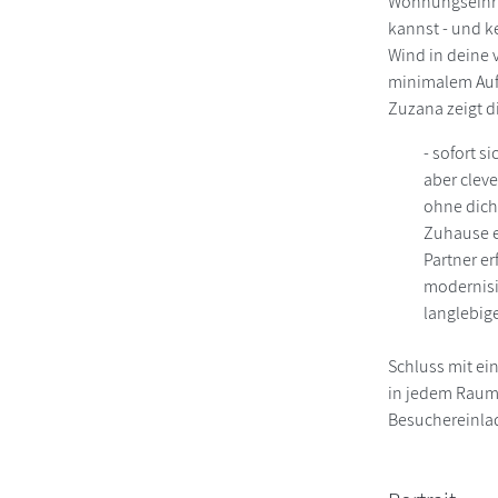
Wohnungseinric
kannst - und ke
Wind in deine 
minimalem Aufw
Zuzana zeigt di
- sofort 
aber clev
ohne dich
Zuhause e
Partner e
modernisi
langlebig
Schluss mit ein
in jedem Raum 
Besuchereinla