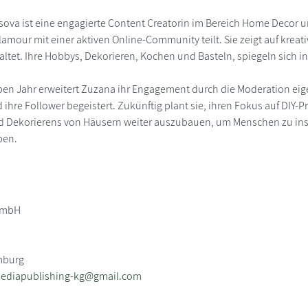
a ist eine engagierte Content Creatorin im Bereich Home Decor und In
lamour mit einer aktiven Online-Community teilt. Sie zeigt auf kreat
altet. Ihre Hobbys, Dekorieren, Kochen und Basteln, spiegeln sich in
ben Jahr erweitert Zuzana ihr Engagement durch die Moderation eig
 ihre Follower begeistert. Zukünftig plant sie, ihren Fokus auf DIY-
d Dekorierens von Häusern weiter auszubauen, um Menschen zu inspir
ben.
GmbH
mburg
mediapublishing-kg@gmail.com