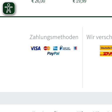
€
26,00
€
19,99
Zahlungsmethoden
Wir versc