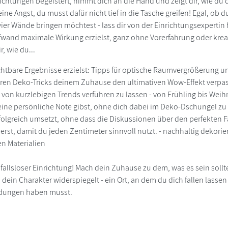
htungen begeistert, nimmt dich an die Hand und zeigt dir, wie du
ine Angst, du musst dafür nicht tief in die Tasche greifen! Egal, ob d
vier Wände bringen möchtest - lass dir von der Einrichtungsexperti
and maximale Wirkung erzielst, ganz ohne Vorerfahrung oder kreat
r, wie du...
sichtbare Ergebnisse erzielst: Tipps für optische Raumvergrößerung 
eren Deko-Tricks deinem Zuhause den ultimativen Wow-Effekt verpass
 von kurzlebigen Trends verführen zu lassen - von Frühling bis Weih
ine persönliche Note gibst, ohne dich dabei im Deko-Dschungel zu v
rfolgreich umsetzt, ohne dass die Diskussionen über den perfekten F
erst, damit du jeden Zentimeter sinnvoll nutzt. - nachhaltig dekor
en Materialien
fallsloser Einrichtung! Mach dein Zuhause zu dem, was es sein sollte
dein Charakter widerspiegelt - ein Ort, an dem du dich fallen lass
dungen haben musst.