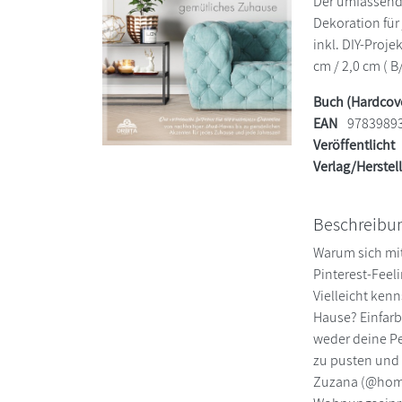
Der umfassend
Dekoration für
inkl. DIY-Proje
cm / 2,0 cm ( B
Buch (Hardcov
EAN
9783989
Veröffentlicht
Verlag/Herstel
Beschreibu
Warum sich mit
Pinterest-Feel
Vielleicht kenn
Hause? Einfarb
weder deine Pe
zu pusten und 
Zuzana (@homeb