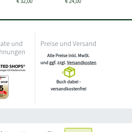
€
32,00
€
24,00
€
7,99
kate und
Preise und Versand
chnungen
Alle Preise inkl. MwSt.
und ggf. zzgl.
Versandkosten
Buch dabei -
versandkostenfrei