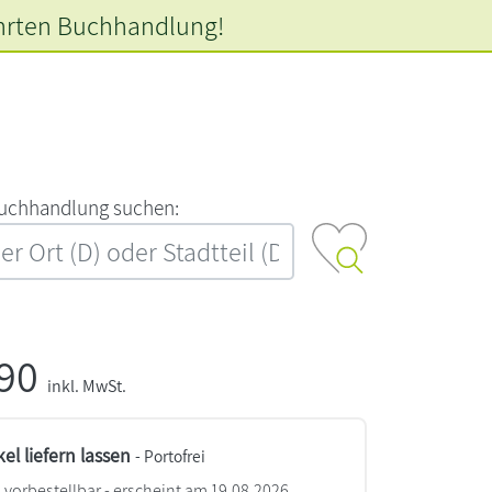
hrten
Buchhandlung!
‍u‍c‍h‍h‍a‍n‍d‍l‍u‍n‍g‍ ‍s‍u‍c‍h‍e‍n‍:‍
,90
inkl. MwSt.
kel liefern lassen
- Portofrei
vorbestellbar - erscheint am 19.08.2026