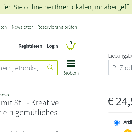
fen Sie online bei Ihrer lokalen
, inhabergefü
sten
Newsletter
Reservierung prüfen
0
Registrieren
Login
L‍i‍e‍b‍l‍i‍n‍g‍s‍b
Stöbern
sova
€
24
it Stil - Kreative
r ein gemütliches
Arti