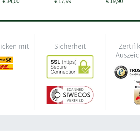
€
34,00
€
17,99
€
19,90
hicken mit
Sicherheit
Zertifi
Auszei