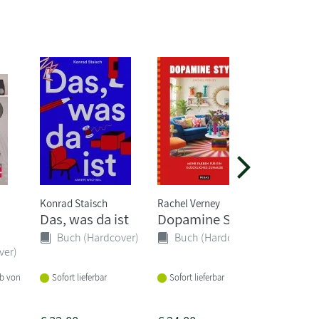
Konrad Staisch
Rachel Verney
Das, was da ist
Dopamine Style
Erstes 
Sticke
Buch (Hardcover)
Buch (Hardcover)
ver)
Buch 
Sofort lieferbar
Sofort lieferbar
lb von
Vorbeste