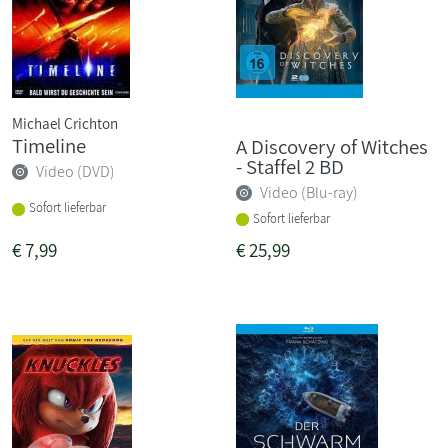
Michael Crichton
Timeline
A Discovery of Witches
- Staffel 2 BD
Video (DVD)
Video (Blu-ray)
Sofort lieferbar
Sofort lieferbar
€
7,99
€
25,99