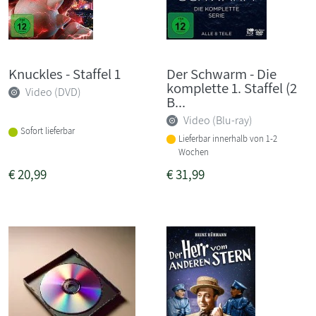
Knuckles - Staffel 1
Der Schwarm - Die
komplette 1. Staffel (2
Video (DVD)
B...
Video (Blu-ray)
Sofort lieferbar
Lieferbar innerhalb von 1-2
Wochen
€
20,99
€
31,99