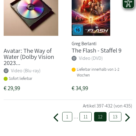
Greg Berlanti
The Flash - Staffel 9
Avatar: The Way of
Water (Dolby Vision
Video (DVD)
2023...
Lieferbar innerhalb von 1-2
Video (Blu-ray)
Wochen
Sofort lieferbar
€
29,99
€
34,99
Artikel
397-432
(von 435)
1
…
11
12
13