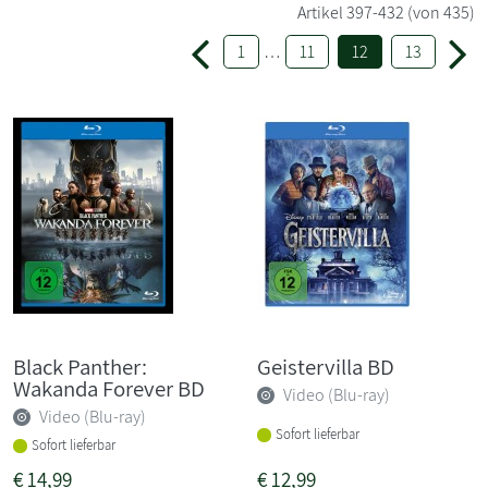
Artikel
397-432
(von 435)
1
…
11
12
13
Black Panther:
Geistervilla BD
Wakanda Forever BD
Video (Blu-ray)
Video (Blu-ray)
Sofort lieferbar
Sofort lieferbar
€
14,99
€
12,99