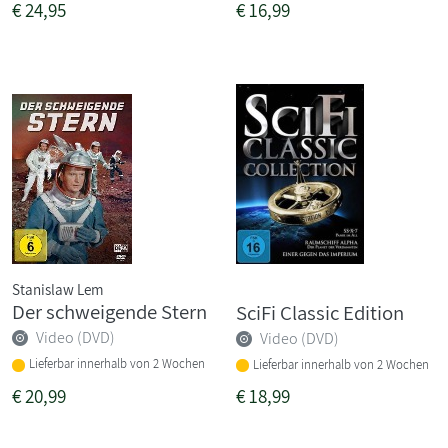
€
24,95
€
16,99
Stanislaw Lem
Der schweigende Stern
SciFi Classic Edition
Video (DVD)
Video (DVD)
Lieferbar innerhalb von 2 Wochen
Lieferbar innerhalb von 2 Wochen
€
20,99
€
18,99