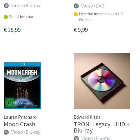
Video (Blu-ray)
Video (DVD)
Lieferbar innerhalb von 1-2
Sofort lieferbar
Wochen
€
18,99
€
9,99
Lauren Pritchard
Edward Kitsis
Moon Crash
TRON: Legacy. UHD +
Blu-ray
Video (Blu-ray)
Video (Blu-ray)