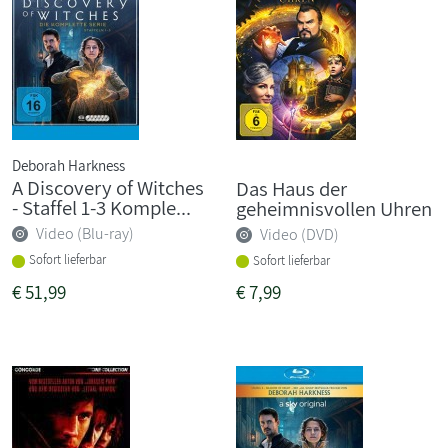
Deborah Harkness
A Discovery of Witches
Das Haus der
- Staffel 1-3 Komple...
geheimnisvollen Uhren
Video (Blu-ray)
Video (DVD)
Sofort lieferbar
Sofort lieferbar
€
51,99
€
7,99