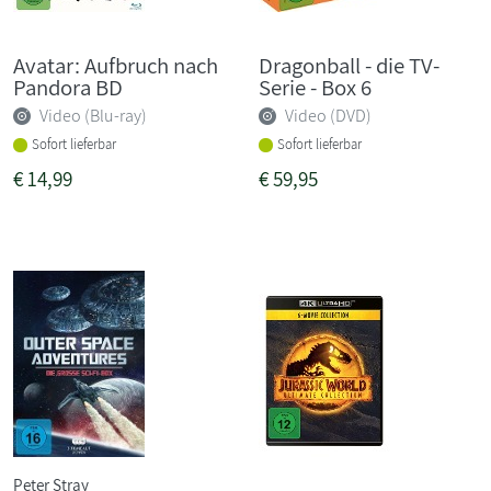
Avatar: Aufbruch nach
Dragonball - die TV-
Pandora BD
Serie - Box 6
Video (Blu-ray)
Video (DVD)
Sofort lieferbar
Sofort lieferbar
€
14,99
€
59,95
Peter Stray