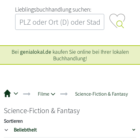
L‍i‍e‍b‍l‍i‍n‍g‍s‍b‍u‍c‍h‍h‍a‍n‍d‍l‍u‍n‍g‍ ‍s‍u‍c‍h‍e‍n‍:‍
Bei
genialokal.de
kaufen Sie online bei Ihrer lokalen
Buchhandlung!
Filme
Science-Fiction & Fantasy
Science-Fiction & Fantasy
Sortieren