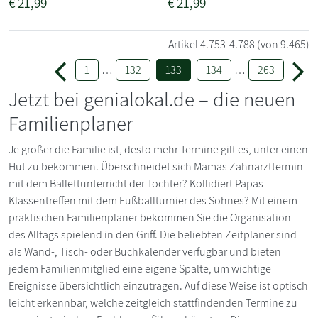
€
21,99
€
21,99
Artikel
4.753-4.788
(von 9.465)
1
…
132
133
134
…
263
Jetzt bei genialokal.de – die neuen
Familienplaner
Je größer die Familie ist, desto mehr Termine gilt es, unter einen
Hut zu bekommen. Überschneidet sich Mamas Zahnarzttermin
mit dem Ballettunterricht der Tochter? Kollidiert Papas
Klassentreffen mit dem Fußballturnier des Sohnes? Mit einem
praktischen Familienplaner bekommen Sie die Organisation
des Alltags spielend in den Griff. Die beliebten Zeitplaner sind
als Wand-, Tisch- oder Buchkalender verfügbar und bieten
jedem Familienmitglied eine eigene Spalte, um wichtige
Ereignisse übersichtlich einzutragen. Auf diese Weise ist optisch
leicht erkennbar, welche zeitgleich stattfindenden Termine zu