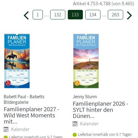
Artikel
4.753-4.788
(von 9.465)
1
…
132
133
134
…
263
Babett Paul - Babetts
Jenny Sturm
Bildergalerie
Familienplaner 2026 -
Familienplaner 2027 -
SYLT hinter den
Wild West Moments
Dünen...
mit...
Kalender
Kalender
Lieferbar innerhalb von 5-7 Tagen
Lieferbar innerhalb von 5-7 Tagen