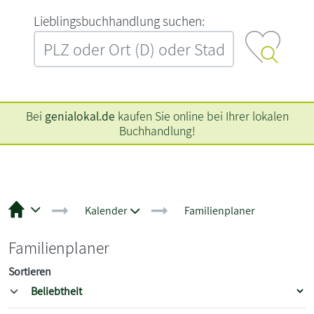
L‍i‍e‍b‍l‍i‍n‍g‍s‍b‍u‍c‍h‍h‍a‍n‍d‍l‍u‍n‍g‍ ‍s‍u‍c‍h‍e‍n‍:‍
Bei
genialokal.de
kaufen Sie online bei Ihrer lokalen
Buchhandlung!
Kalender
Familienplaner
Familienplaner
Sortieren