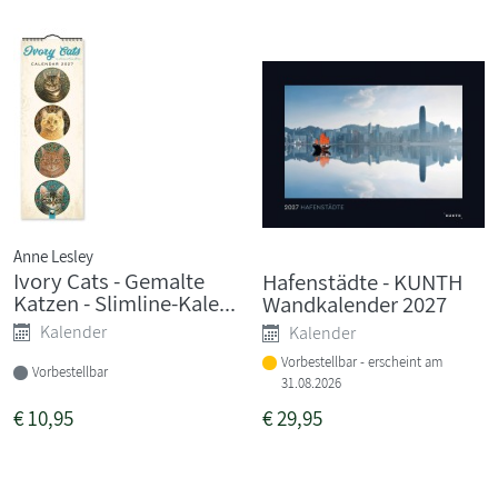
Anne Lesley
Ivory Cats - Gemalte
Hafenstädte - KUNTH
Katzen - Slimline-Kale...
Wandkalender 2027
Kalender
Kalender
Vorbestellbar - erscheint am
Vorbestellbar
31.08.2026
€
10,95
€
29,95