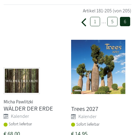
Artikel
181-205
(von 205)
1
…
5
6
Micha Pawlitzki
WÄLDER DER ERDE
Trees 2027
Kalender
Kalender
Sofort lieferbar
Sofort lieferbar
€
68,00
€
14,95