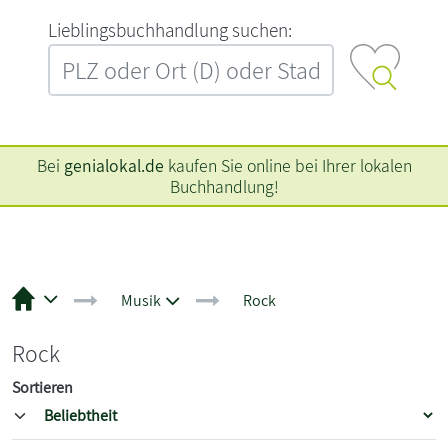
L‍i‍e‍b‍l‍i‍n‍g‍s‍b‍u‍c‍h‍h‍a‍n‍d‍l‍u‍n‍g‍ ‍s‍u‍c‍h‍e‍n‍:‍
Bei
genialokal.de
kaufen Sie online bei Ihrer lokalen
Buchhandlung!
Musik
Rock
Rock
Sortieren