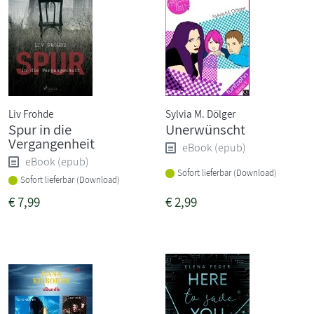
Liv Frohde
Sylvia M. Dölger
Spur in die
Unerwünscht
Vergangenheit
eBook (epub)
eBook (epub)
Sofort lieferbar (Download)
Sofort lieferbar (Download)
€
7,99
€
2,99