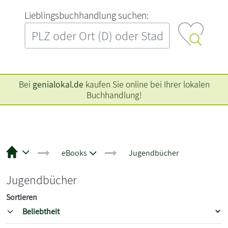
L‍i‍e‍b‍l‍i‍n‍g‍s‍b‍u‍c‍h‍h‍a‍n‍d‍l‍u‍n‍g‍ ‍s‍u‍c‍h‍e‍n‍:‍
Bei
genialokal.de
kaufen Sie online bei Ihrer lokalen
Buchhandlung!
eBooks
Jugendbücher
Jugendbücher
Sortieren