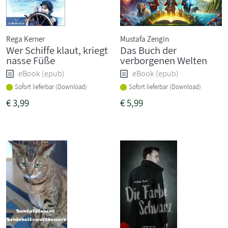
Rega Kerner
Mustafa Zengin
Wer Schiffe klaut, kriegt
Das Buch der
nasse Füße
verborgenen Welten
eBook (epub)
eBook (epub)
Sofort lieferbar (Download)
Sofort lieferbar (Download)
€
3,99
€
5,99