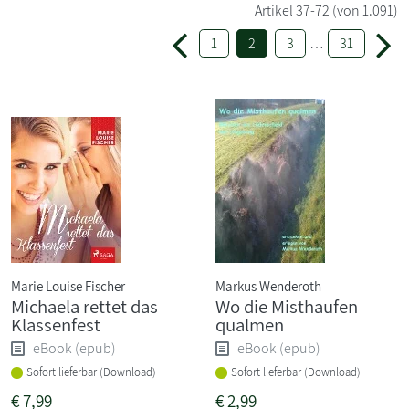
Artikel
37-72
(von 1.091)
1
2
3
…
31
Marie Louise Fischer
Markus Wenderoth
Michaela rettet das
Wo die Misthaufen
Klassenfest
qualmen
eBook (epub)
eBook (epub)
Sofort lieferbar (Download)
Sofort lieferbar (Download)
€
7,99
€
2,99