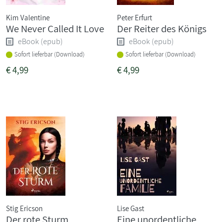
Kim Valentine
Peter Erfurt
We Never Called It Love
Der Reiter des Königs
eBook (epub)
eBook (epub)
Sofort lieferbar (Download)
Sofort lieferbar (Download)
€
4,99
€
4,99
Stig Ericson
Lise Gast
Der rote Sturm
Eine unordentliche