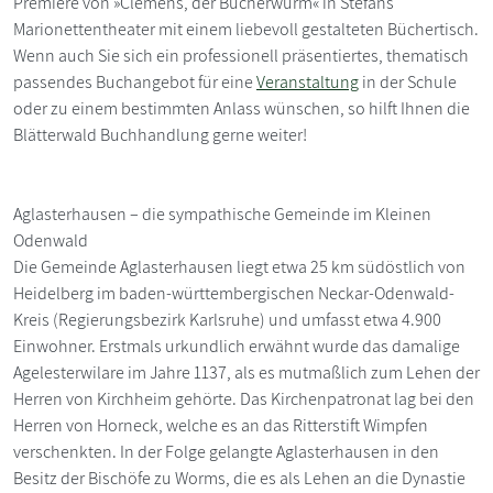
Premiere von »Clemens, der Bücherwurm« in Stefans
Marionettentheater mit einem liebevoll gestalteten Büchertisch.
Wenn auch Sie sich ein professionell präsentiertes, thematisch
passendes Buchangebot für eine
Veranstaltung
in der Schule
oder zu einem bestimmten Anlass wünschen, so hilft Ihnen die
Blätterwald Buchhandlung gerne weiter!
Aglasterhausen – die sympathische Gemeinde im Kleinen
Odenwald
Die Gemeinde Aglasterhausen liegt etwa 25 km südöstlich von
Heidelberg im baden-württembergischen Neckar-Odenwald-
Kreis (Regierungsbezirk Karlsruhe) und umfasst etwa 4.900
Einwohner. Erstmals urkundlich erwähnt wurde das damalige
Agelesterwilare im Jahre 1137, als es mutmaßlich zum Lehen der
Herren von Kirchheim gehörte. Das Kirchenpatronat lag bei den
Herren von Horneck, welche es an das Ritterstift Wimpfen
verschenkten. In der Folge gelangte Aglasterhausen in den
Besitz der Bischöfe zu Worms, die es als Lehen an die Dynastie