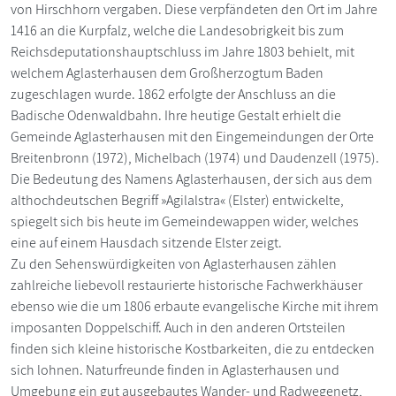
von Hirschhorn vergaben. Diese verpfändeten den Ort im Jahre
1416 an die Kurpfalz, welche die Landesobrigkeit bis zum
Reichsdeputationshauptschluss im Jahre 1803 behielt, mit
welchem Aglasterhausen dem Großherzogtum Baden
zugeschlagen wurde. 1862 erfolgte der Anschluss an die
Badische Odenwaldbahn. Ihre heutige Gestalt erhielt die
Gemeinde Aglasterhausen mit den Eingemeindungen der Orte
Breitenbronn (1972), Michelbach (1974) und Daudenzell (1975).
Die Bedeutung des Namens Aglasterhausen, der sich aus dem
althochdeutschen Begriff »Agilalstra« (Elster) entwickelte,
spiegelt sich bis heute im Gemeindewappen wider, welches
eine auf einem Hausdach sitzende Elster zeigt.
Zu den Sehenswürdigkeiten von Aglasterhausen zählen
zahlreiche liebevoll restaurierte historische Fachwerkhäuser
ebenso wie die um 1806 erbaute evangelische Kirche mit ihrem
imposanten Doppelschiff. Auch in den anderen Ortsteilen
finden sich kleine historische Kostbarkeiten, die zu entdecken
sich lohnen. Naturfreunde finden in Aglasterhausen und
Umgebung ein gut ausgebautes Wander- und Radwegenetz,