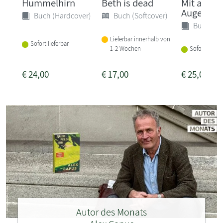
Hummelhirn
Beth is dead
Mit ander
Augen
Buch (Hardcover)
Buch (Softcover)
Buch (Ha
Lieferbar innerhalb von
Sofort lieferbar
1-2 Wochen
Sofort liefer
€
24,00
€
17,00
€
25,00
Autor des Monats