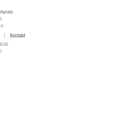
dtplatz
6
ch
|
Kontakt
18:00
0