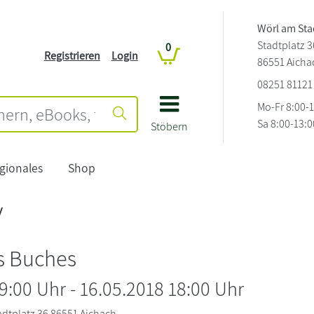
Wörl am Sta
Stadtplatz 3
0
Registrieren
Login
86551 Aicha
08251 81121
Mo-Fr 8:00-
Sa 8:00-13:0
Stöbern
gionales
Shop
v
s Buches
09:00 Uhr
-
16.05.2018 18:00
Uhr
adtplatz 36 86551 Aichach