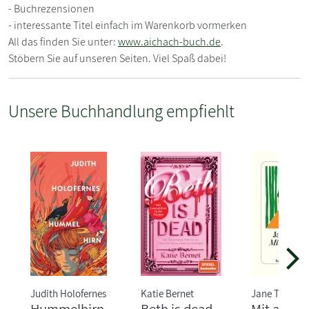
- Buchrezensionen
- interessante Titel einfach im Warenkorb vormerken
All das finden Sie unter:
www.aichach-buch.de
.
Stöbern Sie auf unseren Seiten. Viel Spaß dabei!
Unsere Buchhandlung empfiehlt
Judith Holofernes
Katie Bernet
Jane Tara
Hummelhirn
Beth is dead
Mit ander