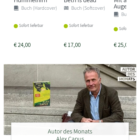
Augen
Buch (Hardcover)
Buch (Softcover)
Buch (Ha
Sofort lieferbar
Sofort lieferbar
Sofort liefer
€
24,00
€
17,00
€
25,00
Autor des Monats
Alex Capus