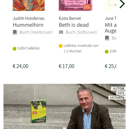
Judith Holofernes
Katie Bernet
Jane Tara
Hummelhirn
Beth is dead
Mit ander
Augen
Buch (Hardcover)
Buch (Softcover)
Buch (Ha
Lieferbar innerhalb von
Sofort lieferbar
1-2 Wochen
Sofort liefer
€
24,00
€
17,00
€
25,00