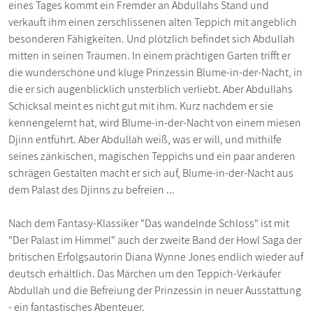
eines Tages kommt ein Fremder an Abdullahs Stand und
verkauft ihm einen zerschlissenen alten Teppich mit angeblich
besonderen Fähigkeiten. Und plötzlich befindet sich Abdullah
mitten in seinen Träumen. In einem prächtigen Garten trifft er
die wunderschöne und kluge Prinzessin Blume-in-der-Nacht, in
die er sich augenblicklich unsterblich verliebt. Aber Abdullahs
Schicksal meint es nicht gut mit ihm. Kurz nachdem er sie
kennengelernt hat, wird Blume-in-der-Nacht von einem miesen
Djinn entführt. Aber Abdullah weiß, was er will, und mithilfe
seines zänkischen, magischen Teppichs und ein paar anderen
schrägen Gestalten macht er sich auf, Blume-in-der-Nacht aus
dem Palast des Djinns zu befreien ...
Nach dem Fantasy-Klassiker "Das wandelnde Schloss" ist mit
"Der Palast im Himmel" auch der zweite Band der Howl Saga der
britischen Erfolgsautorin Diana Wynne Jones endlich wieder auf
deutsch erhältlich. Das Märchen um den Teppich-Verkäufer
Abdullah und die Befreiung der Prinzessin in neuer Ausstattung
- ein fantastisches Abenteuer.