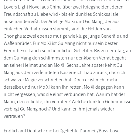
Lovers Light Novel aus China über zwei Kriegshelden, deren
Freundschaft zu Liebe wird - bis ein dunkles Schicksal sie
auseinanderreißt. Der Adelige Mo Xi und Gu Mang, der aus
einfachen Verhältnissen stammt, sind die Helden von
Chonghua: zwei ebenso mutige wie kluge junge Generäle und
Waffenbrüder. Für Mo Xi ist Gu Mang nicht nur sein bester
Freund: Er ist auch sein heimlicher Geliebter. Bis zu dem Tag, an
dem Gu Mang den schlimmsten nur denkbaren Verrat begeht -
an seiner Heimat und an Mo Xi. Sechs Jahre später kehrt Gu
Mang aus dem verfeindeten Kaiserreich Liao zurück, das sich
schwarzer Magie verschrieben hat. Doch er ist nicht mehr
derselbe und nur Mo Xi kann ihn retten. Mo Xi dagegen kann
nicht vergessen, was sie einst verbunden hat. Warum hat der
Mann, den er liebte, ihn verraten? Welche dunklen Geheimnisse
verbirgt Gu Mang noch? Und kann er ihm jemals wieder
vertrauen?
Endlich auf Deutsch: die heißgeliebte Danmei-/Boys-Love-