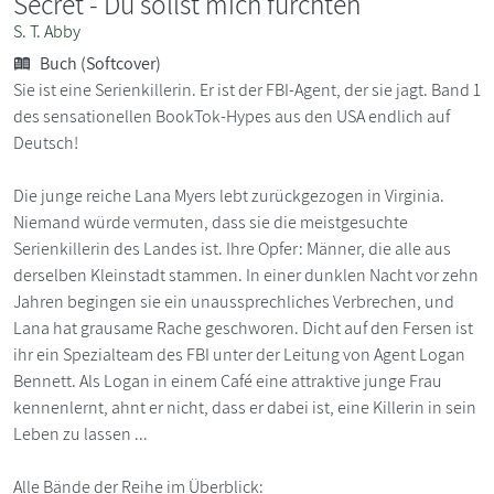
Secret - Du sollst mich fürchten
S. T. Abby
Buch (Softcover)
Sie ist eine Serienkillerin. Er ist der FBI-Agent, der sie jagt. Band 1
des sensationellen BookTok-Hypes aus den USA endlich auf
Deutsch!
Die junge reiche Lana Myers lebt zurückgezogen in Virginia.
Niemand würde vermuten, dass sie die meistgesuchte
Serienkillerin des Landes ist. Ihre Opfer: Männer, die alle aus
derselben Kleinstadt stammen. In einer dunklen Nacht vor zehn
Jahren begingen sie ein unaussprechliches Verbrechen, und
Lana hat grausame Rache geschworen. Dicht auf den Fersen ist
ihr ein Spezialteam des FBI unter der Leitung von Agent Logan
Bennett. Als Logan in einem Café eine attraktive junge Frau
kennenlernt, ahnt er nicht, dass er dabei ist, eine Killerin in sein
Leben zu lassen ...
Alle Bände der Reihe im Überblick: