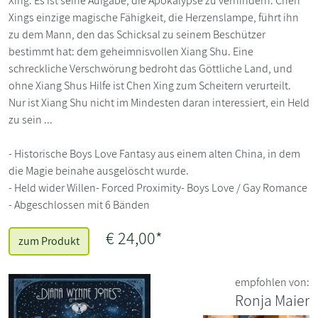
Xing. Es ist seine Aufgabe, die Apokalypse zu verhindern. Chen
Xings einzige magische Fähigkeit, die Herzenslampe, führt ihn
zu dem Mann, den das Schicksal zu seinem Beschützer
bestimmt hat: dem geheimnisvollen Xiang Shu. Eine
schreckliche Verschwörung bedroht das Göttliche Land, und
ohne Xiang Shus Hilfe ist Chen Xing zum Scheitern verurteilt.
Nur ist Xiang Shu nicht im Mindesten daran interessiert, ein Held
zu sein ...
- Historische Boys Love Fantasy aus einem alten China, in dem
die Magie beinahe ausgelöscht wurde.
- Held wider Willen- Forced Proximity- Boys Love / Gay Romance
- Abgeschlossen mit 6 Bänden
€ 24,00*
zum Produkt
empfohlen von:
Ronja Maier