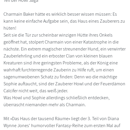
Teil der Howl Saga
Charmain Baker hätte es wirklich besser wissen müssen: Es
kann keine einfache Aufgabe sein, das Haus eines Zauberers zu
hüten!
Seit sie die Tür zur scheinbar winzigen Hütte ihres Onkels
geöffnet hat, stolpert Charmain von einer Katastrophe in die
nächste. Ein extrem magischer streunender Hund, ein verwirrter
Zauberlehrling und ein erboster Clan von kleinen blauen
Kreaturen sind ihre geringsten Probleme, als der König eine
wahrhaft furchterregende Zauberin zu Hilfe ruft, um einen
sagenumwobenen Schatz zu finden: Denn wo die mächtige
Sophie auftaucht, sind der Zauberer Howl und der Feuerdämon
Calcifer nicht weit, das weiß jeder.
Was Howl und Sophie allerdings schließlich entdecken,
überrascht niemanden mehr als Charmain.
Mit »Das Haus der tausend Räume« liegt der 3. Teil von Diana
Wynne Jones' humorvoller Fantasy-Reihe zum ersten Mal auf