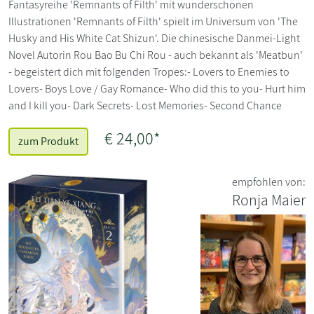
Fantasyreihe 'Remnants of Filth' mit wunderschönen
Illustrationen 'Remnants of Filth' spielt im Universum von 'The
Husky and His White Cat Shizun'. Die chinesische Danmei-Light
Novel Autorin Rou Bao Bu Chi Rou - auch bekannt als 'Meatbun'
- begeistert dich mit folgenden Tropes:- Lovers to Enemies to
Lovers- Boys Love / Gay Romance- Who did this to you- Hurt him
and I kill you- Dark Secrets- Lost Memories- Second Chance
€ 24,00*
zum Produkt
empfohlen von:
Ronja Maier