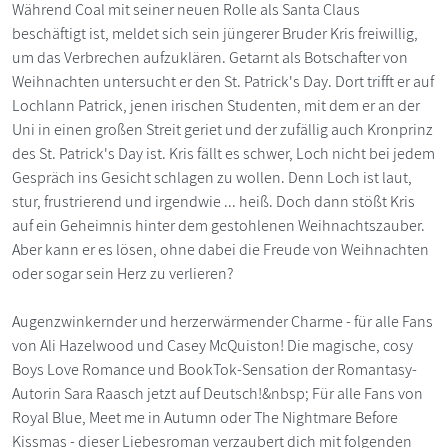
Während Coal mit seiner neuen Rolle als Santa Claus
beschäftigt ist, meldet sich sein jüngerer Bruder Kris freiwillig,
um das Verbrechen aufzuklären. Getarnt als Botschafter von
Weihnachten untersucht er den St. Patrick's Day. Dort trifft er auf
Lochlann Patrick, jenen irischen Studenten, mit dem er an der
Uni in einen großen Streit geriet und der zufällig auch Kronprinz
des St. Patrick's Day ist. Kris fällt es schwer, Loch nicht bei jedem
Gespräch ins Gesicht schlagen zu wollen. Denn Loch ist laut,
stur, frustrierend und irgendwie ... heiß. Doch dann stößt Kris
auf ein Geheimnis hinter dem gestohlenen Weihnachtszauber.
Aber kann er es lösen, ohne dabei die Freude von Weihnachten
oder sogar sein Herz zu verlieren?
Augenzwinkernder und herzerwärmender Charme - für alle Fans
von Ali Hazelwood und Casey McQuiston! Die magische, cosy
Boys Love Romance und BookTok-Sensation der Romantasy-
Autorin Sara Raasch jetzt auf Deutsch!&nbsp; Für alle Fans von
Royal Blue, Meet me in Autumn oder The Nightmare Before
Kissmas - dieser Liebesroman verzaubert dich mit folgenden