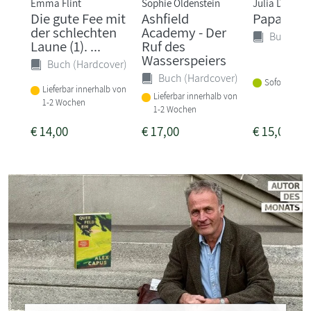
Emma Flint
Sophie Oldenstein
Julia Donald
Die gute Fee mit
Ashfield
Papa?!
der schlechten
Academy - Der
Buch (Ha
Laune (1). ...
Ruf des
Wasserspeiers
Buch (Hardcover)
Buch (Hardcover)
Sofort liefer
Lieferbar innerhalb von
Lieferbar innerhalb von
1-2 Wochen
1-2 Wochen
€
14,00
€
17,00
€
15,00