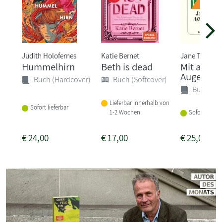
Judith Holofernes
Katie Bernet
Jane Tara
Hummelhirn
Beth is dead
Mit ander
Augen
Buch (Hardcover)
Buch (Softcover)
Buch (Ha
Lieferbar innerhalb von
Sofort lieferbar
1-2 Wochen
Sofort liefer
€
24,00
€
17,00
€
25,00