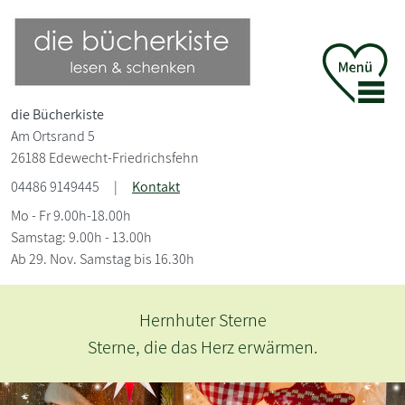
die Bücherkiste
Am Ortsrand 5
26188 Edewecht-Friedrichsfehn
04486 9149445
|
Kontakt
Mo - Fr 9.00h-18.00h
Samstag: 9.00h - 13.00h
Ab 29. Nov. Samstag bis 16.30h
Edle G
er Sterne
s Herz erwärmen.