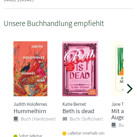
Unsere Buchhandlung empfiehlt
Judith Holofernes
Katie Bernet
Jane Tara
Hummelhirn
Beth is dead
Mit ander
Augen
Buch (Hardcover)
Buch (Softcover)
Buch (Ha
Lieferbar innerhalb von
Sofort lieferbar