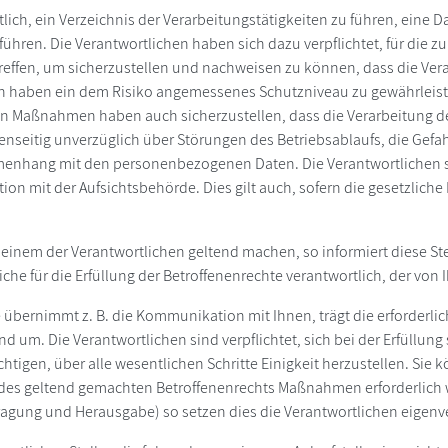
tlich, ein Verzeichnis der Verarbeitungstätigkeiten zu führen, eine
ühren. Die Verantwortlichen haben sich dazu verpflichtet, für die
effen, um sicherzustellen und nachweisen zu können, dass die Ve
 haben ein dem Risiko angemessenes Schutzniveau zu gewährleiste
chen Maßnahmen haben auch sicherzustellen, dass die Verarbeitung 
genseitig unverzüglich über Störungen des Betriebsablaufs, die Gefah
enhang mit den personenbezogenen Daten. Die Verantwortlichen s
n mit der Aufsichtsbehörde. Dies gilt auch, sofern die gesetzliche P
 einem der Verantwortlichen geltend machen, so informiert diese Stel
iche für die Erfüllung der Betroffenenrechte verantwortlich, der von 
e übernimmt z. B. die Kommunikation mit Ihnen, trägt die erforder
um. Die Verantwortlichen sind verpflichtet, sich bei der Erfüllung
chtigen, über alle wesentlichen Schritte Einigkeit herzustellen. Si
des geltend gemachten Betroffenenrechts Maßnahmen erforderlich w
agung und Herausgabe) so setzen dies die Verantwortlichen eigenv