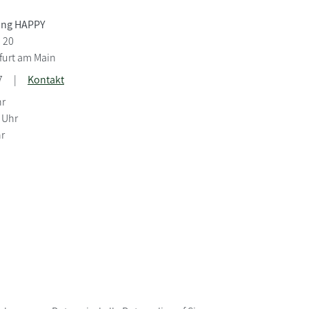
ung HAPPY
 20
furt am Main
7
|
Kontakt
hr
8 Uhr
hr