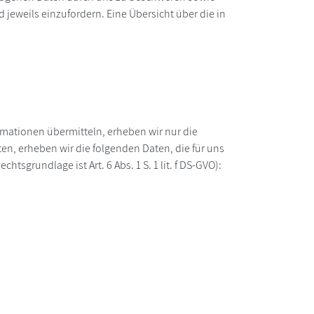
eweils einzufordern. Eine Übersicht über die in
ormationen übermitteln, erheben wir nur die
n, erheben wir die folgenden Daten, die für uns
sgrundlage ist Art. 6 Abs. 1 S. 1 lit. f DS-GVO):