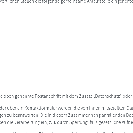
ortlichen Stellen die folgende gemeinsame Anlaufstelle eingerichte
ie oben genannte Postanschrift mit dem Zusatz „Datenschutz“ oder 
der über ein Kontaktformular werden die von Ihnen mitgeteilten Date
agen zu beantworten. Die in diesem Zusammenhang anfallenden Dat
ken die Verarbeitung ein, z.B. durch Sperrung, falls gesetzliche Au