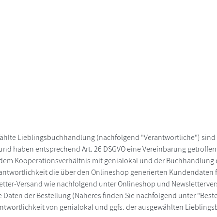
wählte Lieblingsbuchhandlung (nachfolgend "Verantwortliche") sin
 und haben entsprechend Art. 26 DSGVO eine Vereinbarung getroffen
t in dem Kooperationsverhältnis mit genialokal und der Buchhandlun
twortlichkeit die über den Onlineshop generierten Kundendaten fü
tter-Versand wie nachfolgend unter Onlineshop und Newsletterver
 Daten der Bestellung (Näheres finden Sie nachfolgend unter "Bes
antwortlichkeit von genialokal und ggfs. der ausgewählten Lieblin