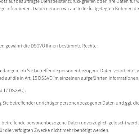
bots auf beauftragte Dienstleister zurückgreifen oder Ihre Daten fü
ge informieren. Dabei nennen wir auch die festgelegten Kriterien d
ten gewährt die DSGVO Ihnen bestimmte Rechte:
erlangen, ob Sie betreffende personenbezogene Daten verarbeitet wer
auf die in Art. 15 DSGVO im einzelnen aufgeführten Informationen
nd 17 DSGVO):
g Sie betreffender unrichtiger personenbezogener Daten und ggf. di
e betreffende personenbezogene Daten unverzüglich gelöscht werden,
 für die verfolgten Zwecke nicht mehr benötigt werden.