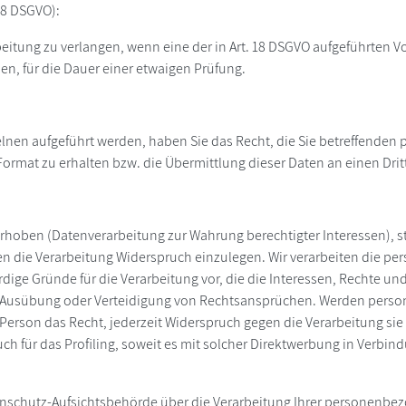
18 DSGVO):
eitung zu verlangen, wenn eine der in Art. 18 DSGVO aufgeführten V
n, für die Dauer einer etwaigen Prüfung.
nzelnen aufgeführt werden, haben Sie das Recht, die Sie betreffend
ormat zu erhalten bzw. die Übermittlung dieser Daten an einen Drit
f erhoben (Datenverarbeitung zur Wahrung berechtigter Interessen), s
gen die Verarbeitung Widerspruch einzulegen. Wir verarbeiten die p
ge Gründe für die Verarbeitung vor, die die Interessen, Rechte un
, Ausübung oder Verteidigung von Rechtsansprüchen. Werden perso
e Person das Recht, jederzeit Widerspruch gegen die Verarbeitung 
uch für das Profiling, soweit es mit solcher Direktwerbung in Ver
atenschutz-Aufsichtsbehörde über die Verarbeitung Ihrer personenb