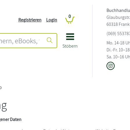
Buchhandl
0
Glauburgstr.
Registrieren
Login
60318 Frank
(069) 55378
Mo. 14-18 U
Stöbern
Di.-Fr. 10–1
Sa. 10–16 U
p
ng
gener Daten