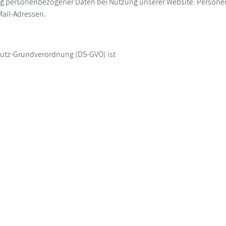
ng personenbezogener Daten bei Nutzung unserer Website. Personen
Mail-Adressen.
chutz-Grundverordnung (DS-GVO) ist