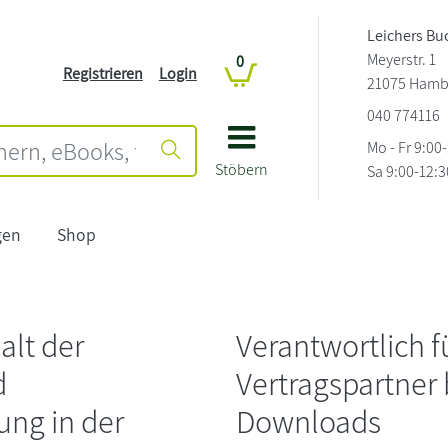
Leichers B
Meyerstr. 1
0
Registrieren
Login
21075 Hamb
040 774116
Mo - Fr 9:00
Stöbern
Sa 9:00-12:3
gen
Shop
alt der
Verantwortlich 
d
Vertragspartner
ung in der
Downloads