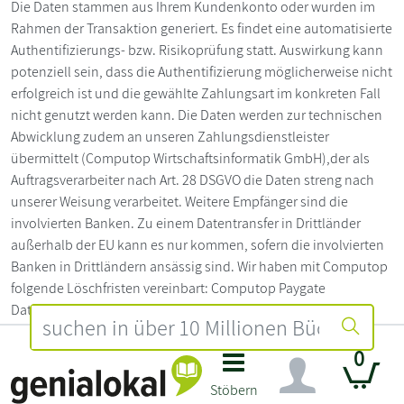
Die Daten stammen aus Ihrem Kundenkonto oder wurden im
Rahmen der Transaktion generiert. Es findet eine automatisierte
Authentifizierungs- bzw. Risikoprüfung statt. Auswirkung kann
potenziell sein, dass die Authentifizierung möglicherweise nicht
erfolgreich ist und die gewählte Zahlungsart im konkreten Fall
nicht genutzt werden kann. Die Daten werden zur technischen
Abwicklung zudem an unseren Zahlungsdienstleister
übermittelt (Computop Wirtschaftsinformatik GmbH),der als
Auftragsverarbeiter nach Art. 28 DSGVO die Daten streng nach
unserer Weisung verarbeitet. Weitere Empfänger sind die
involvierten Banken. Zu einem Datentransfer in Drittländer
außerhalb der EU kann es nur kommen, sofern die involvierten
Banken in Drittländern ansässig sind. Wir haben mit Computop
folgende Löschfristen vereinbart: Computop Paygate
Datenbank und Computop Analytics: Löschung von
Zahlungstransaktionen nach Ablauf von 12 Monaten;
0
Computop Reporter Datenbank: Löschung von
Zahlungstransaktionen nach Ablauf von 24 Monaten;
Stöbern
Aufbewahrung von Backups der Datenbanken für die Dauer