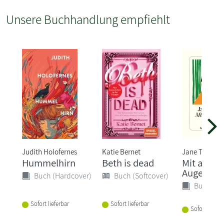
Unsere Buchhandlung empfiehlt
Judith Holofernes
Katie Bernet
Jane Tara
Hummelhirn
Beth is dead
Mit ander
Augen
Buch (Hardcover)
Buch (Softcover)
Buch (Ha
Sofort lieferbar
Sofort lieferbar
Sofort liefer