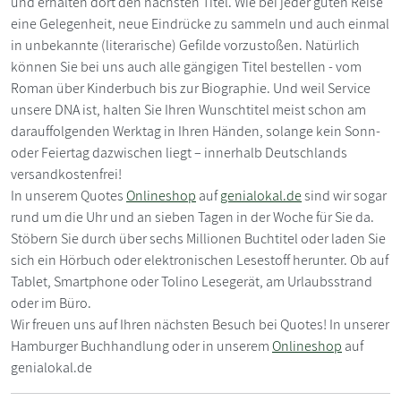
und erhalten dort den nächsten Titel. Wie bei jeder guten Reise
eine Gelegenheit, neue Eindrücke zu sammeln und auch einmal
in unbekannte (literarische) Gefilde vorzustoßen. Natürlich
können Sie bei uns auch alle gängigen Titel bestellen - vom
Roman über Kinderbuch bis zur Biographie. Und weil Service
unsere DNA ist, halten Sie Ihren Wunschtitel meist schon am
darauffolgenden Werktag in Ihren Händen, solange kein Sonn-
oder Feiertag dazwischen liegt – innerhalb Deutschlands
versandkostenfrei!
In unserem Quotes
Onlineshop
auf
genialokal.de
sind wir sogar
rund um die Uhr und an sieben Tagen in der Woche für Sie da.
Stöbern Sie durch über sechs Millionen Buchtitel oder laden Sie
sich ein Hörbuch oder elektronischen Lesestoff herunter. Ob auf
Tablet, Smartphone oder Tolino Lesegerät, am Urlaubsstrand
oder im Büro.
Wir freuen uns auf Ihren nächsten Besuch bei Quotes! In unserer
Hamburger Buchhandlung oder in unserem
Onlineshop
auf
genialokal.de