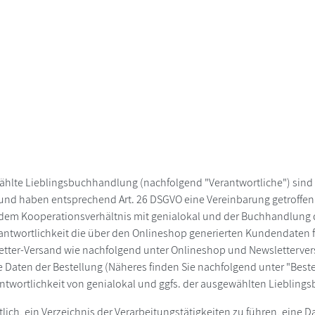
wählte Lieblingsbuchhandlung (nachfolgend "Verantwortliche") sin
 und haben entsprechend Art. 26 DSGVO eine Vereinbarung getroffen
t in dem Kooperationsverhältnis mit genialokal und der Buchhandlun
twortlichkeit die über den Onlineshop generierten Kundendaten fü
tter-Versand wie nachfolgend unter Onlineshop und Newsletterver
 Daten der Bestellung (Näheres finden Sie nachfolgend unter "Bes
antwortlichkeit von genialokal und ggfs. der ausgewählten Lieblin
tlich, ein Verzeichnis der Verarbeitungstätigkeiten zu führen, eine