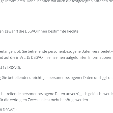
ge informieren. Dabei nennen wir auch die festgelegten Kriterien d
ten gewährt die DSGVO Ihnen bestimmte Rechte:
erlangen, ob Sie betreffende personenbezogene Daten verarbeitet wer
auf die in Art. 15 DSGVO im einzelnen aufgeführten Informationen
nd 17 DSGVO):
g Sie betreffender unrichtiger personenbezogener Daten und ggf. di
e betreffende personenbezogene Daten unverzüglich gelöscht werden,
 für die verfolgten Zwecke nicht mehr benötigt werden.
18 DSGVO):