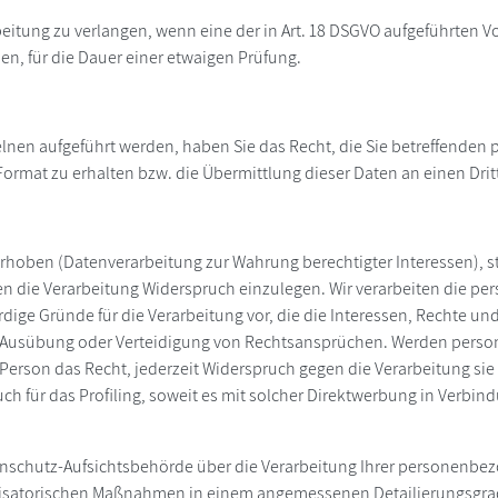
eitung zu verlangen, wenn eine der in Art. 18 DSGVO aufgeführten V
n, für die Dauer einer etwaigen Prüfung.
nzelnen aufgeführt werden, haben Sie das Recht, die Sie betreffend
ormat zu erhalten bzw. die Übermittlung dieser Daten an einen Drit
f erhoben (Datenverarbeitung zur Wahrung berechtigter Interessen), s
gen die Verarbeitung Widerspruch einzulegen. Wir verarbeiten die p
ge Gründe für die Verarbeitung vor, die die Interessen, Rechte un
, Ausübung oder Verteidigung von Rechtsansprüchen. Werden perso
e Person das Recht, jederzeit Widerspruch gegen die Verarbeitung 
uch für das Profiling, soweit es mit solcher Direktwerbung in Ver
atenschutz-Aufsichtsbehörde über die Verarbeitung Ihrer personenb
isatorischen Maßnahmen in einem angemessenen Detailierungsgrad j