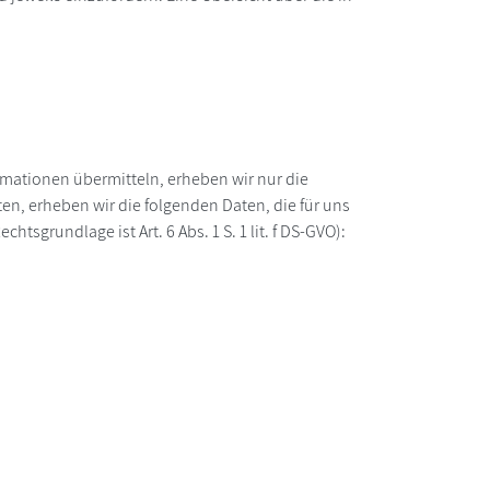
ormationen übermitteln, erheben wir nur die
n, erheben wir die folgenden Daten, die für uns
sgrundlage ist Art. 6 Abs. 1 S. 1 lit. f DS-GVO):