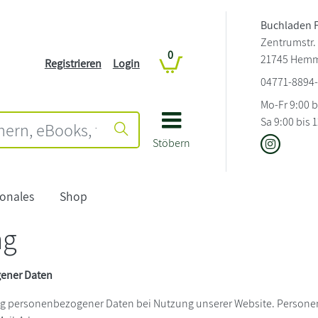
Buchladen F
Zentrumstr.
0
21745 Hem
Registrieren
Login
04771-8894
Mo-Fr 9:00 b
Sa 9:00 bis 
Stöbern
onales
Shop
ng
gener Daten
ng personenbezogener Daten bei Nutzung unserer Website. Personen