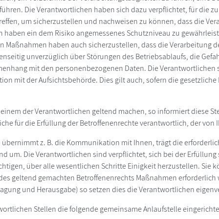
ühren. Die Verantwortlichen haben sich dazu verpflichtet, für die
effen, um sicherzustellen und nachweisen zu können, dass die Ve
 haben ein dem Risiko angemessenes Schutzniveau zu gewährleiste
chen Maßnahmen haben auch sicherzustellen, dass die Verarbeitung 
genseitig unverzüglich über Störungen des Betriebsablaufs, die Gefah
enhang mit den personenbezogenen Daten. Die Verantwortlichen s
n mit der Aufsichtsbehörde. Dies gilt auch, sofern die gesetzliche P
 einem der Verantwortlichen geltend machen, so informiert diese Stel
iche für die Erfüllung der Betroffenenrechte verantwortlich, der von 
e übernimmt z. B. die Kommunikation mit Ihnen, trägt die erforder
um. Die Verantwortlichen sind verpflichtet, sich bei der Erfüllung
chtigen, über alle wesentlichen Schritte Einigkeit herzustellen. Si
des geltend gemachten Betroffenenrechts Maßnahmen erforderlich w
agung und Herausgabe) so setzen dies die Verantwortlichen eigenv
ortlichen Stellen die folgende gemeinsame Anlaufstelle eingerichte