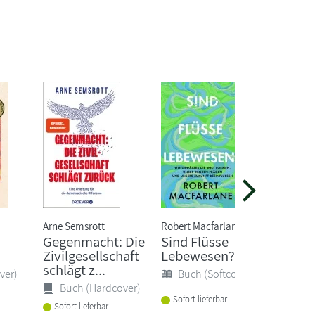
Arne Semsrott
Robert Macfarlane
Inga H
Gegenmacht: Die
Sind Flüsse
Littl
Zivilgesellschaft
Lebewesen?
Buc
schlägt z...
ver)
Buch (Softcover)
Buch (Hardcover)
Sofort
Sofort lieferbar
Sofort lieferbar