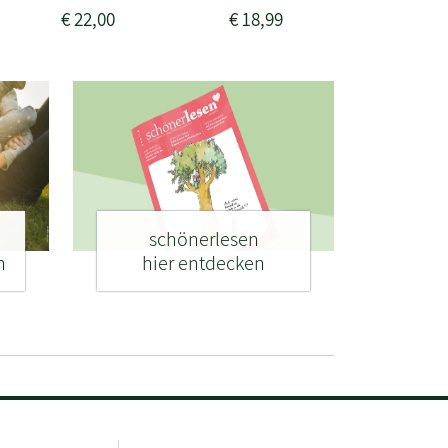
€
22,00
€
18,99
€
24,0
schönerlesen
n
hier entdecken