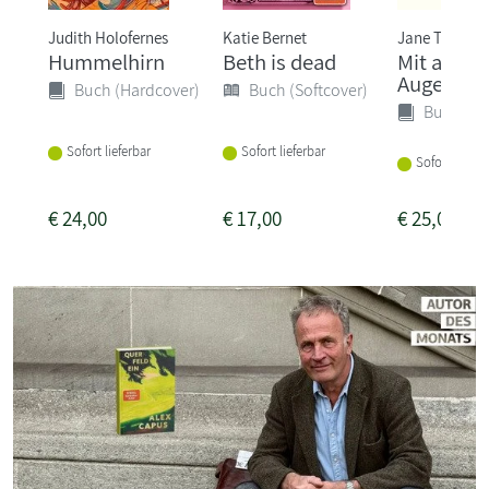
Judith Holofernes
Katie Bernet
Jane Tara
Hummelhirn
Beth is dead
Mit ander
Augen
Buch (Hardcover)
Buch (Softcover)
Buch (Ha
Sofort lieferbar
Sofort lieferbar
Sofort liefer
€
24,00
€
17,00
€
25,00