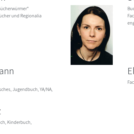
"Bücherwürmer"
Bu
ücher und Regionalia
Fac
eng
mann
E
Fac
isches, Jugendbuch, YA/NA,
z
uch, Kinderbuch,