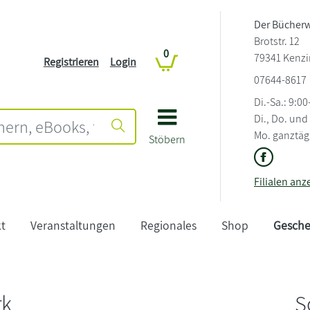
Der Bücher
Brotstr. 12
0
79341 Kenz
Registrieren
Login
07644-8617
Di.-Sa.: 9:0
Di., Do. und
Mo. ganztäg
Stöbern
Filialen anz
t
Veranstaltungen
Regionales
Shop
Gesche
rk
S