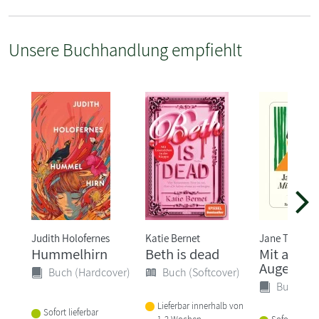
Unsere Buchhandlung empfiehlt
Judith Holofernes
Katie Bernet
Jane Tara
Hummelhirn
Beth is dead
Mit ander
Augen
Buch (Hardcover)
Buch (Softcover)
Buch (Ha
Lieferbar innerhalb von
Sofort lieferbar