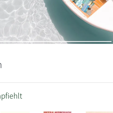
n
pfiehlt