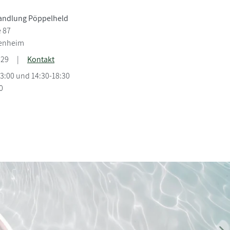
andlung Pöppelheld
 87
enheim
929
|
Kontakt
13:00 und 14:30-18:30
0