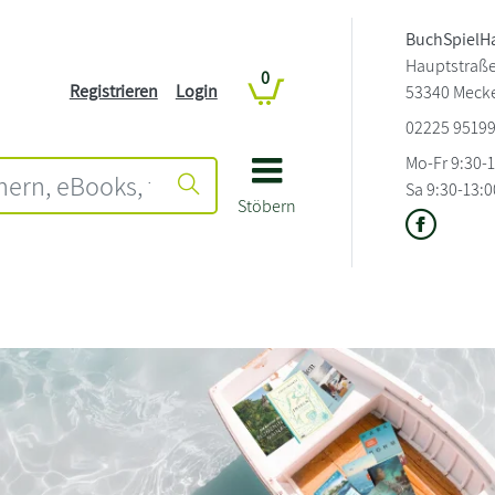
BuchSpielH
Hauptstraße
0
Registrieren
Login
53340 Meck
02225 9519
Mo-Fr 9:30-
Sa 9:30-13:0
Stöbern