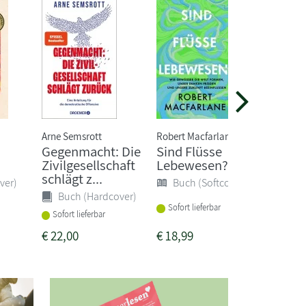
Arne Semsrott
Robert Macfarlane
Inga H
Gegenmacht: Die
Sind Flüsse
Littl
Zivilgesellschaft
Lebewesen?
Buc
schlägt z...
ver)
Buch (Softcover)
Buch (Hardcover)
Sofort
Sofort lieferbar
Sofort lieferbar
€
22,00
€
18,99
€
24,0