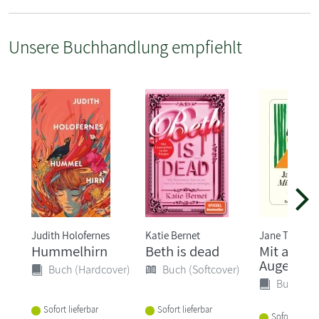
Unsere Buchhandlung empfiehlt
Judith Holofernes
Katie Bernet
Jane Tara
Hummelhirn
Beth is dead
Mit ander
Augen
Buch (Hardcover)
Buch (Softcover)
Buch (Ha
Sofort lieferbar
Sofort lieferbar
Sofort liefer